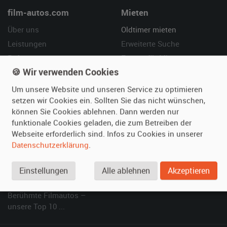
film-autos.com
Mieten
Über uns
Oldtimer mieten
Leistungen
Erweiterte Suche
Referenzen
Fragen für Mieter
🍪 Wir verwenden Cookies
Kundenmeinungen
Service
Um unsere Website und unseren Service zu optimieren
Vermieten
Hilfe
setzen wir Cookies ein. Sollten Sie das nicht wünschen,
können Sie Cookies ablehnen. Dann werden nur
Oldtimer anmelden
Häufige Fragen (FAQ)
funktionale Cookies geladen, die zum Betreiben der
Fotos senden
So funktioniert's
Webseite erforderlich sind. Infos zu Cookies in unserer
Fragen für Vermieter
Kontakt
Datenschutzerklärung
.
Inserat verwalten
Einstellungen
Alle ablehnen
Akzeptieren
SPECIAL
Berühmte Filmautos –
unsere Top 10 ...