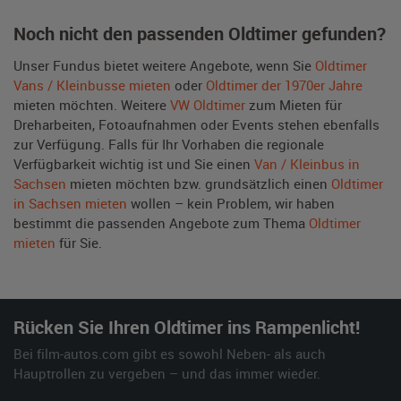
Noch nicht den passenden Oldtimer gefunden?
Unser Fundus bietet weitere Angebote, wenn Sie
Oldtimer
Vans / Kleinbusse mieten
oder
Oldtimer der 1970er Jahre
mieten möchten. Weitere
VW Oldtimer
zum Mieten für
Dreharbeiten, Fotoaufnahmen oder Events stehen ebenfalls
zur Verfügung. Falls für Ihr Vorhaben die regionale
Verfügbarkeit wichtig ist und Sie einen
Van / Kleinbus in
Sachsen
mieten möchten bzw. grundsätzlich einen
Oldtimer
in Sachsen mieten
wollen – kein Problem, wir haben
bestimmt die passenden Angebote zum Thema
Oldtimer
mieten
für Sie.
Rücken Sie Ihren Oldtimer ins Rampenlicht!
Bei film-autos.com gibt es sowohl Neben- als auch
Hauptrollen zu vergeben – und das immer wieder.