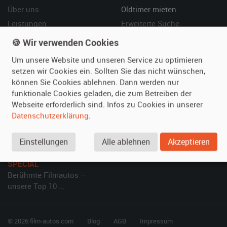
Über uns
Oldtimer mieten
Leistungen
Erweiterte Suche
Referenzen
Fragen für Mieter
🍪 Wir verwenden Cookies
Kundenmeinungen
Service
Um unsere Website und unseren Service zu optimieren
setzen wir Cookies ein. Sollten Sie das nicht wünschen,
Vermieten
Hilfe
können Sie Cookies ablehnen. Dann werden nur
funktionale Cookies geladen, die zum Betreiben der
Oldtimer anmelden
Häufige Fragen (FAQ)
Webseite erforderlich sind. Infos zu Cookies in unserer
Fotos senden
So funktioniert's
Datenschutzerklärung
.
Fragen für Vermieter
Kontakt
Inserat verwalten
Einstellungen
Alle ablehnen
Akzeptieren
SPECIAL
Berühmte Filmautos –
unsere Top 10 ...
© 2026 film-autos.com
Blog
AGB
Impressum