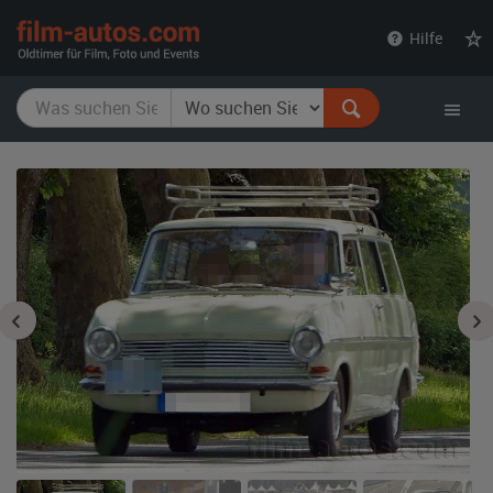
film-
Hilfe
autos.com