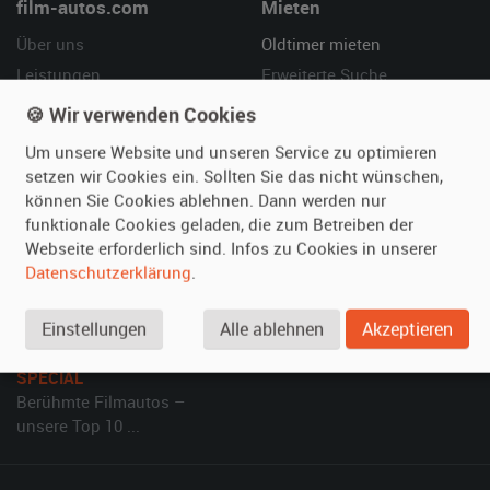
film-autos.com
Mieten
Über uns
Oldtimer mieten
Leistungen
Erweiterte Suche
Referenzen
Fragen für Mieter
🍪 Wir verwenden Cookies
Kundenmeinungen
Service
Um unsere Website und unseren Service zu optimieren
setzen wir Cookies ein. Sollten Sie das nicht wünschen,
Vermieten
Hilfe
können Sie Cookies ablehnen. Dann werden nur
funktionale Cookies geladen, die zum Betreiben der
Oldtimer anmelden
Häufige Fragen (FAQ)
Webseite erforderlich sind. Infos zu Cookies in unserer
Fotos senden
So funktioniert's
Datenschutzerklärung
.
Fragen für Vermieter
Kontakt
Inserat verwalten
Einstellungen
Alle ablehnen
Akzeptieren
SPECIAL
Berühmte Filmautos –
unsere Top 10 ...