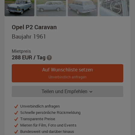
,
Opel P2 Caravan
Baujahr
Baujahr 1961
1961,
hawaiblau
Mietpreis
/
288
EUR
/ Tag
weiß
Auf Wunschliste setzen
Unverbindlich anfragen
Teilen und Empfehlen
Unverbindlich anfragen
Schnelle persönliche Rückmeldung
Transparente Preise
Mieten für Film, Foto und Events
Bundesweit und darüber hinaus