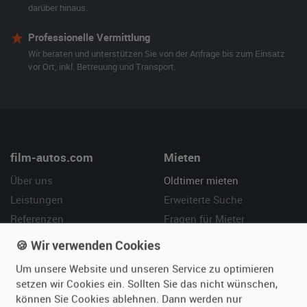
darüber hinaus.
Professionelle Vermittlung
Wir beraten und unterstützen Sie von der Anfrage bis zum Einsatz
vor Ort, inkl. Betreuung und Transport.
film-autos.com
Mieten
Über uns
Oldtimer mieten
Leistungen
Erweiterte Suche
Referenzen
Fragen für Mieter
Kundenmeinungen
Service
🍪 Wir verwenden Cookies
Um unsere Website und unseren Service zu optimieren
Vermieten
Hilfe
setzen wir Cookies ein. Sollten Sie das nicht wünschen,
Oldtimer anmelden
Häufige Fragen (FAQ)
können Sie Cookies ablehnen. Dann werden nur