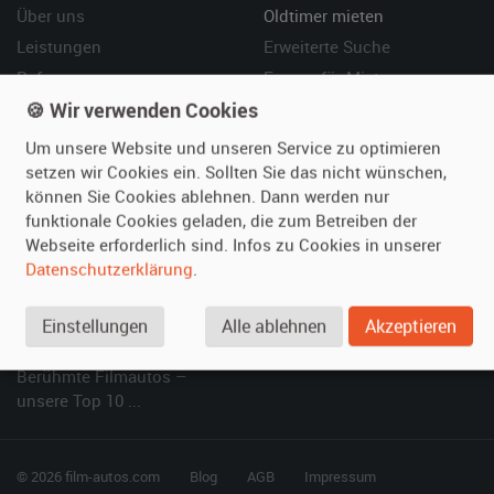
Über uns
Oldtimer mieten
Leistungen
Erweiterte Suche
Referenzen
Fragen für Mieter
🍪 Wir verwenden Cookies
Kundenmeinungen
Service
Um unsere Website und unseren Service zu optimieren
Vermieten
Hilfe
setzen wir Cookies ein. Sollten Sie das nicht wünschen,
können Sie Cookies ablehnen. Dann werden nur
Oldtimer anmelden
Häufige Fragen (FAQ)
funktionale Cookies geladen, die zum Betreiben der
Fotos senden
So funktioniert's
Webseite erforderlich sind. Infos zu Cookies in unserer
Fragen für Vermieter
Kontakt
Datenschutzerklärung
.
Inserat verwalten
Einstellungen
Alle ablehnen
Akzeptieren
SPECIAL
Berühmte Filmautos –
unsere Top 10 ...
© 2026 film-autos.com
Blog
AGB
Impressum