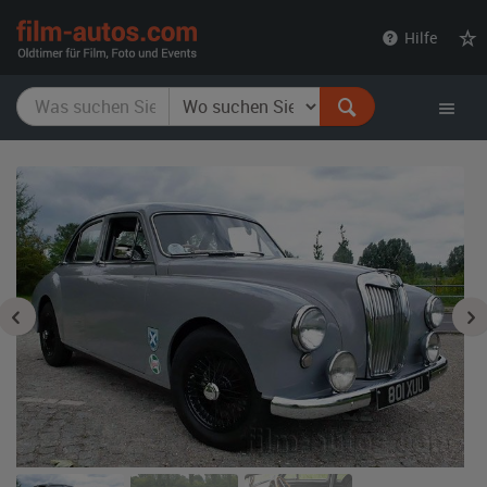
film-
Hilfe
autos.com