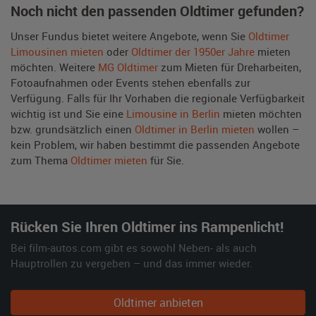
Noch nicht den passenden Oldtimer gefunden?
Unser Fundus bietet weitere Angebote, wenn Sie
Oldtimer
Limousinen mieten
oder
Oldtimer der 1950er Jahre
mieten
möchten. Weitere
MG Oldtimer
zum Mieten für Dreharbeiten,
Fotoaufnahmen oder Events stehen ebenfalls zur
Verfügung. Falls für Ihr Vorhaben die regionale Verfügbarkeit
wichtig ist und Sie eine
Limousine in Berlin
mieten möchten
bzw. grundsätzlich einen
Oldtimer in Berlin mieten
wollen –
kein Problem, wir haben bestimmt die passenden Angebote
zum Thema
Oldtimer mieten
für Sie.
Rücken Sie Ihren Oldtimer ins Rampenlicht!
Bei film-autos.com gibt es sowohl Neben- als auch
Hauptrollen zu vergeben – und das immer wieder.
Oldtimer anbieten