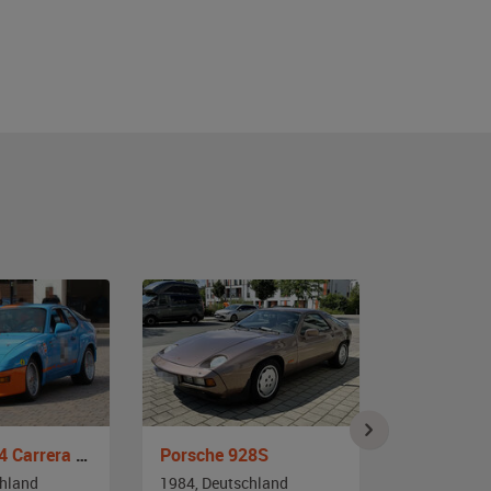
Porsche 924 Carrera GT
Porsche 928S
Porsche 9
chland
1984, Deutschland
1985, Deut