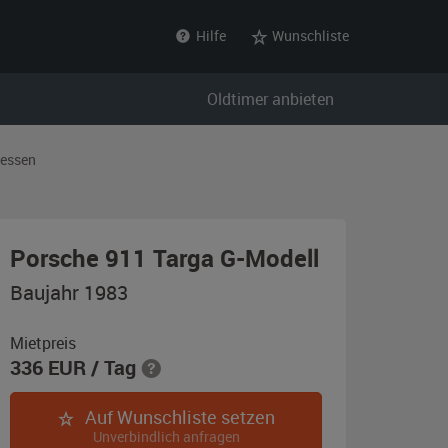
Hilfe
Wunschliste
Oldtimer anbieten
essen
,
Porsche 911 Targa G-Modell
Baujahr
Baujahr 1983
1983,
orange
Mietpreis
336
EUR
/ Tag
/
bronze
Auf Wunschliste setzen
Unverbindlich anfragen