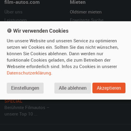
film-autos.com
Mieten
Über uns
Oldtimer mieten
Leistungen
Erweiterte Suche
Referenzen
Fragen für Mieter
🍪 Wir verwenden Cookies
Kundenmeinungen
Service
Um unsere Website und unseren Service zu optimieren
setzen wir Cookies ein. Sollten Sie das nicht wünschen,
Vermieten
Hilfe
können Sie Cookies ablehnen. Dann werden nur
funktionale Cookies geladen, die zum Betreiben der
Oldtimer anmelden
Häufige Fragen (FAQ)
Webseite erforderlich sind. Infos zu Cookies in unserer
Fotos senden
So funktioniert's
Datenschutzerklärung
.
Fragen für Vermieter
Kontakt
Inserat verwalten
Einstellungen
Alle ablehnen
Akzeptieren
SPECIAL
Berühmte Filmautos –
unsere Top 10 ...