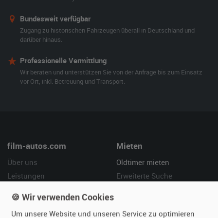
Bundesweit verfügbar
Zugang zu historischen Fahrzeugen überall in Deutschland und
darüber hinaus.
Professionelle Vermittlung
Wir beraten und unterstützen Sie von der Anfrage bis zum Einsatz
vor Ort, inkl. Betreuung und Transport.
film-autos.com
Mieten
Über uns
Oldtimer mieten
Leistungen
Erweiterte Suche
Referenzen
Fragen für Mieter
🍪 Wir verwenden Cookies
Kundenmeinungen
Service
Um unsere Website und unseren Service zu optimieren