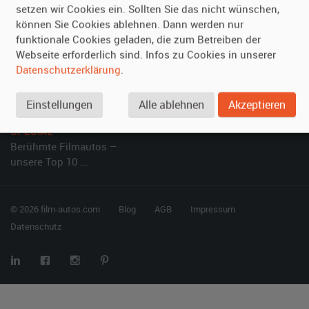
setzen wir Cookies ein. Sollten Sie das nicht wünschen,
Vermieten
Hilfe
können Sie Cookies ablehnen. Dann werden nur
Oldtimer anmelden
Häufige Fragen (FAQ)
funktionale Cookies geladen, die zum Betreiben der
Webseite erforderlich sind. Infos zu Cookies in unserer
Fotos senden
So funktioniert's
Datenschutzerklärung
.
Fragen für Vermieter
Kontakt
Inserat verwalten
Einstellungen
Alle ablehnen
Akzeptieren
SPECIAL
Berühmte Filmautos –
unsere Top 10 ...
© 2026 film-autos.com
Blog
AGB
Impressum
Datenschutz