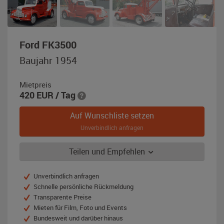
,
Ford FK3500
Baujahr
Baujahr 1954
1954,
rot
Mietpreis
/
420
EUR
/ Tag
weiß
Auf Wunschliste setzen
Unverbindlich anfragen
Teilen und Empfehlen
Unverbindlich anfragen
Schnelle persönliche Rückmeldung
Transparente Preise
Mieten für Film, Foto und Events
Bundesweit und darüber hinaus