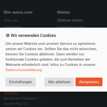
film-autos.com
Mieten
Über uns
Oldtimer mieten
Leistungen
Erweiterte Suche
Referenzen
Fragen für Mieter
🍪 Wir verwenden Cookies
Kundenmeinungen
Service
Um unsere Website und unseren Service zu optimieren
setzen wir Cookies ein. Sollten Sie das nicht wünschen,
Vermieten
Hilfe
können Sie Cookies ablehnen. Dann werden nur
funktionale Cookies geladen, die zum Betreiben der
Oldtimer anmelden
Häufige Fragen (FAQ)
Webseite erforderlich sind. Infos zu Cookies in unserer
Fotos senden
So funktioniert's
Datenschutzerklärung
.
Fragen für Vermieter
Kontakt
Inserat verwalten
Einstellungen
Alle ablehnen
Akzeptieren
SPECIAL
Berühmte Filmautos –
unsere Top 10 ...