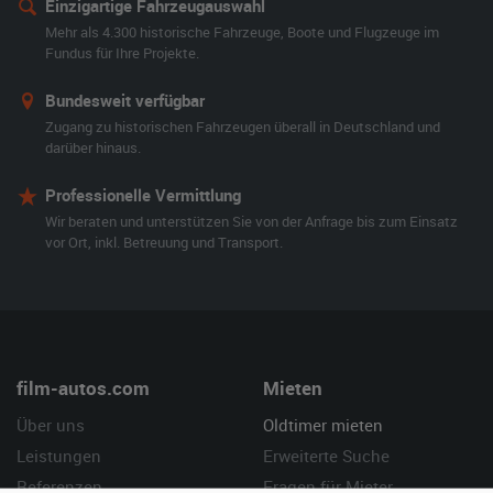
Einzigartige Fahrzeugauswahl
Mehr als 4.300 historische Fahrzeuge, Boote und Flugzeuge im
Fundus für Ihre Projekte.
Bundesweit verfügbar
Zugang zu historischen Fahrzeugen überall in Deutschland und
darüber hinaus.
Professionelle Vermittlung
Wir beraten und unterstützen Sie von der Anfrage bis zum Einsatz
vor Ort, inkl. Betreuung und Transport.
film-autos.com
Mieten
Über uns
Oldtimer mieten
Leistungen
Erweiterte Suche
Referenzen
Fragen für Mieter