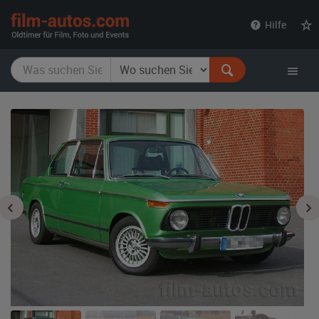
film-
Hilfe
autos.com