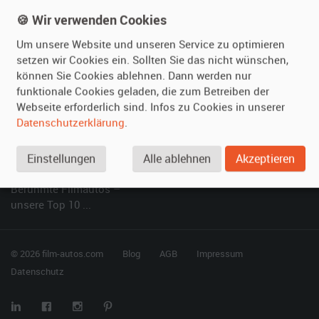
Kundenmeinungen
Service
🍪 Wir verwenden Cookies
Um unsere Website und unseren Service zu optimieren
Vermieten
Hilfe
setzen wir Cookies ein. Sollten Sie das nicht wünschen,
können Sie Cookies ablehnen. Dann werden nur
Oldtimer anmelden
Häufige Fragen (FAQ)
funktionale Cookies geladen, die zum Betreiben der
Fotos senden
So funktioniert's
Webseite erforderlich sind. Infos zu Cookies in unserer
Fragen für Vermieter
Kontakt
Datenschutzerklärung
.
Inserat verwalten
Einstellungen
Alle ablehnen
Akzeptieren
SPECIAL
Berühmte Filmautos –
unsere Top 10 ...
© 2026 film-autos.com
Blog
AGB
Impressum
Datenschutz