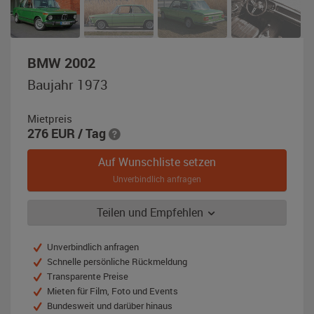
,
BMW 2002
Baujahr
Baujahr 1973
1973,
taigagrün-
Mietpreis
metallic
276
EUR
/ Tag
Auf Wunschliste setzen
Unverbindlich anfragen
Teilen und Empfehlen
Unverbindlich anfragen
Schnelle persönliche Rückmeldung
Transparente Preise
Mieten für Film, Foto und Events
Bundesweit und darüber hinaus