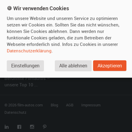
Kundenmeinungen
Service
🍪 Wir verwenden Cookies
Um unsere Website und unseren Service zu optimieren
Vermieten
Hilfe
setzen wir Cookies ein. Sollten Sie das nicht wünschen,
können Sie Cookies ablehnen. Dann werden nur
Oldtimer anmelden
Häufige Fragen (FAQ)
funktionale Cookies geladen, die zum Betreiben der
Fotos senden
So funktioniert's
Webseite erforderlich sind. Infos zu Cookies in unserer
Fragen für Vermieter
Kontakt
Datenschutzerklärung
.
Inserat verwalten
Einstellungen
Alle ablehnen
Akzeptieren
SPECIAL
Berühmte Filmautos –
unsere Top 10 ...
© 2026 film-autos.com
Blog
AGB
Impressum
Datenschutz