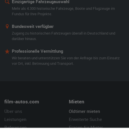
Einzigartige Fahrzeugauswahl
Mehr als 4.300 historische Fahrzeuge, Boote und Flugzeuge im
Fundus für Ihre Projekte.
Bundesweit verfügbar
Zugang zu historischen Fahrzeugen überall in Deutschland und
darüber hinaus.
Professionelle Vermittlung
Wir beraten und unterstützen Sie von der Anfrage bis zum Einsatz
vor Ort, inkl. Betreuung und Transport.
film-autos.com
Mieten
Über uns
Oldtimer mieten
Leistungen
Erweiterte Suche
Referenzen
Fragen für Mieter