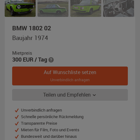
,
BMW 1802 02
Baujahr
Baujahr 1974
1974,
grün
Mietpreis
/
300
EUR
/ Tag
mattschwarz
Auf Wunschliste setzen
Unverbindlich anfragen
Teilen und Empfehlen
Unverbindlich anfragen
Schnelle persönliche Rückmeldung
Transparente Preise
Mieten für Film, Foto und Events
Bundesweit und darüber hinaus