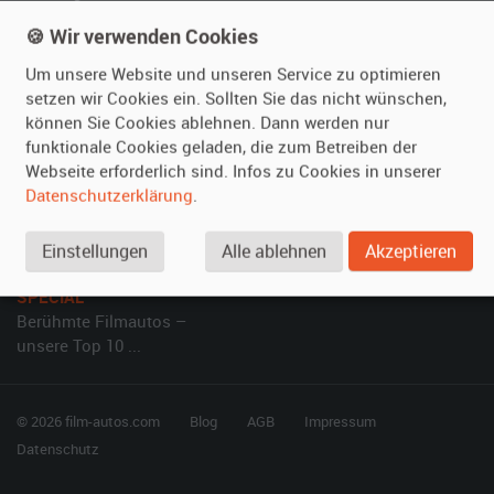
Referenzen
Fragen für Mieter
🍪 Wir verwenden Cookies
Kundenmeinungen
Service
Um unsere Website und unseren Service zu optimieren
setzen wir Cookies ein. Sollten Sie das nicht wünschen,
Vermieten
Hilfe
können Sie Cookies ablehnen. Dann werden nur
funktionale Cookies geladen, die zum Betreiben der
Oldtimer anmelden
Häufige Fragen (FAQ)
Webseite erforderlich sind. Infos zu Cookies in unserer
Fotos senden
So funktioniert's
Datenschutzerklärung
.
Fragen für Vermieter
Kontakt
Inserat verwalten
Einstellungen
Alle ablehnen
Akzeptieren
SPECIAL
Berühmte Filmautos –
unsere Top 10 ...
© 2026 film-autos.com
Blog
AGB
Impressum
Datenschutz