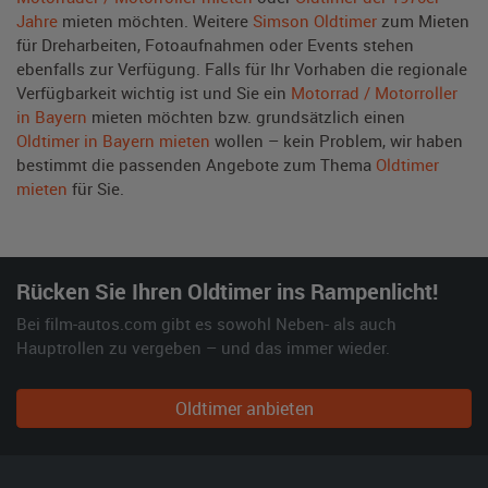
Jahre
mieten möchten. Weitere
Simson Oldtimer
zum Mieten
für Dreharbeiten, Fotoaufnahmen oder Events stehen
ebenfalls zur Verfügung. Falls für Ihr Vorhaben die regionale
Verfügbarkeit wichtig ist und Sie ein
Motorrad / Motorroller
in Bayern
mieten möchten bzw. grundsätzlich einen
Oldtimer in Bayern mieten
wollen – kein Problem, wir haben
bestimmt die passenden Angebote zum Thema
Oldtimer
mieten
für Sie.
Rücken Sie Ihren Oldtimer ins Rampenlicht!
Bei film-autos.com gibt es sowohl Neben- als auch
Hauptrollen zu vergeben – und das immer wieder.
Oldtimer anbieten