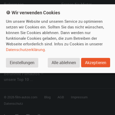
Referenzen
Fragen für Mieter
Kundenmeinungen
Service
🍪 Wir verwenden Cookies
Um unsere Website und unseren Service zu optimieren
Vermieten
Hilfe
setzen wir Cookies ein. Sollten Sie das nicht wünschen,
können Sie Cookies ablehnen. Dann werden nur
Oldtimer anmelden
Häufige Fragen (FAQ)
funktionale Cookies geladen, die zum Betreiben der
Fotos senden
So funktioniert's
Webseite erforderlich sind. Infos zu Cookies in unserer
Fragen für Vermieter
Kontakt
Datenschutzerklärung
.
Inserat verwalten
Einstellungen
Alle ablehnen
Akzeptieren
SPECIAL
Berühmte Filmautos –
unsere Top 10 ...
© 2026 film-autos.com
Blog
AGB
Impressum
Datenschutz