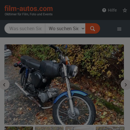
film-
Hilfe
autos.com