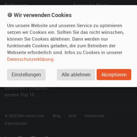
Referenzen
Fragen für Mieter
Kundenmeinungen
Service
🍪 Wir verwenden Cookies
Um unsere Website und unseren Service zu optimieren
Vermieten
Hilfe
setzen wir Cookies ein. Sollten Sie das nicht wünschen,
können Sie Cookies ablehnen. Dann werden nur
Oldtimer anmelden
Häufige Fragen (FAQ)
funktionale Cookies geladen, die zum Betreiben der
Fotos senden
So funktioniert's
Webseite erforderlich sind. Infos zu Cookies in unserer
Fragen für Vermieter
Kontakt
Datenschutzerklärung
.
Inserat verwalten
Einstellungen
Alle ablehnen
Akzeptieren
SPECIAL
Berühmte Filmautos –
unsere Top 10 ...
© 2026 film-autos.com
Blog
AGB
Impressum
Datenschutz