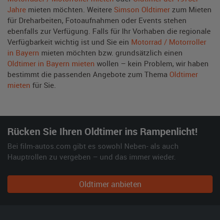
Jahre
mieten möchten. Weitere
Simson Oldtimer
zum Mieten
für Dreharbeiten, Fotoaufnahmen oder Events stehen
ebenfalls zur Verfügung. Falls für Ihr Vorhaben die regionale
Verfügbarkeit wichtig ist und Sie ein
Motorrad / Motorroller
in Bayern
mieten möchten bzw. grundsätzlich einen
Oldtimer in Bayern mieten
wollen – kein Problem, wir haben
bestimmt die passenden Angebote zum Thema
Oldtimer
mieten
für Sie.
Rücken Sie Ihren Oldtimer ins Rampenlicht!
Bei film-autos.com gibt es sowohl Neben- als auch
Hauptrollen zu vergeben – und das immer wieder.
Oldtimer anbieten