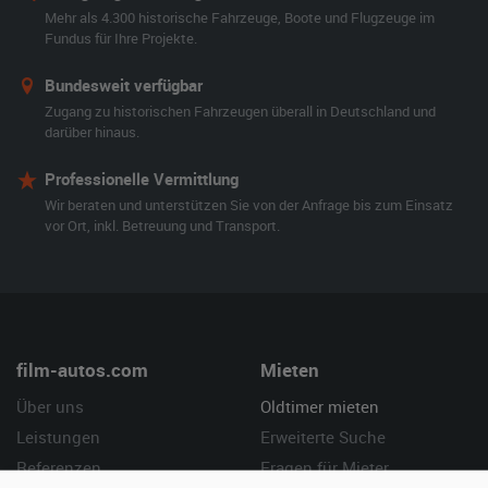
Mehr als 4.300 historische Fahrzeuge, Boote und Flugzeuge im
Fundus für Ihre Projekte.
Bundesweit verfügbar
Zugang zu historischen Fahrzeugen überall in Deutschland und
darüber hinaus.
Professionelle Vermittlung
Wir beraten und unterstützen Sie von der Anfrage bis zum Einsatz
vor Ort, inkl. Betreuung und Transport.
film-autos.com
Mieten
Über uns
Oldtimer mieten
Leistungen
Erweiterte Suche
Referenzen
Fragen für Mieter