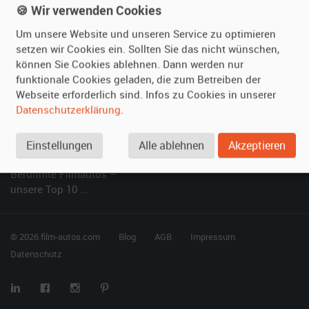
Kundenmeinungen
Service
🍪 Wir verwenden Cookies
Um unsere Website und unseren Service zu optimieren
Vermieten
Hilfe
setzen wir Cookies ein. Sollten Sie das nicht wünschen,
können Sie Cookies ablehnen. Dann werden nur
Oldtimer anmelden
Häufige Fragen (FAQ)
funktionale Cookies geladen, die zum Betreiben der
Fotos senden
So funktioniert's
Webseite erforderlich sind. Infos zu Cookies in unserer
Fragen für Vermieter
Kontakt
Datenschutzerklärung
.
Inserat verwalten
Einstellungen
Alle ablehnen
Akzeptieren
SPECIAL
Berühmte Filmautos –
unsere Top 10 ...
© 2026 film-autos.com
Blog
AGB
Impressum
Datenschutz