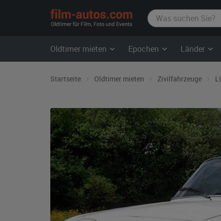
film-
autos.com
Oldtimer mieten
Epochen
Länder
Startseite
Oldtimer mieten
Zivilfahrzeuge
L