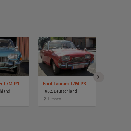
us 17M P3
Ford Taunus 17M P3
Ford Taun
chland
1962, Deutschland
1963, Deut
Hessen
Hessen