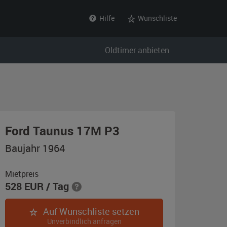
Hilfe
Wunschliste
Oldtimer anbieten
,
Ford Taunus 17M P3
Baujahr
Baujahr 1964
1964,
weiß
Mietpreis
528
EUR
/ Tag
Auf Wunschliste setzen
Unverbindlich anfragen