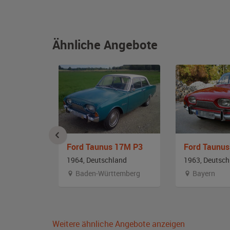
Ähnliche Angebote
17M P5 S
Ford Taunus 17M P3
Ford Taunu
and
1964, Deutschland
1963, Deutsch
Baden-Württemberg
Bayern
Weitere ähnliche Angebote anzeigen