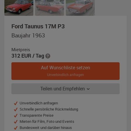
,
Ford Taunus 17M P3
Baujahr
Baujahr 1963
1963,
paprikarot
Mietpreis
/
312
EUR
/ Tag
schwarz
Auf Wunschliste setzen
Unverbindlich anfragen
Teilen und Empfehlen
Unverbindlich anfragen
Schnelle persönliche Rückmeldung
Transparente Preise
Mieten für Film, Foto und Events
Bundesweit und darüber hinaus