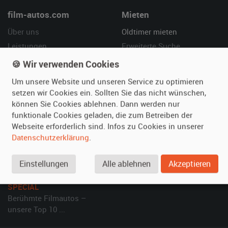
film-autos.com
Mieten
Über uns
Oldtimer mieten
Leistungen
Erweiterte Suche
Referenzen
Fragen für Mieter
🍪 Wir verwenden Cookies
Kundenmeinungen
Service
Um unsere Website und unseren Service zu optimieren
setzen wir Cookies ein. Sollten Sie das nicht wünschen,
Vermieten
Hilfe
können Sie Cookies ablehnen. Dann werden nur
funktionale Cookies geladen, die zum Betreiben der
Oldtimer anmelden
Häufige Fragen (FAQ)
Webseite erforderlich sind. Infos zu Cookies in unserer
Fotos senden
So funktioniert's
Datenschutzerklärung
.
Fragen für Vermieter
Kontakt
Inserat verwalten
Einstellungen
Alle ablehnen
Akzeptieren
SPECIAL
Berühmte Filmautos –
unsere Top 10 ...