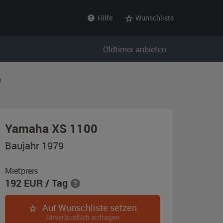
Hilfe
Wunschliste
Oldtimer anbieten
n
,
Yamaha XS 1100
Baujahr
Baujahr 1979
1979,
blau
Mietpreis
192
EUR
/ Tag
/
beige
Auf Wunschliste setzen
Unverbindlich anfragen