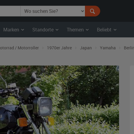
Marken
Standorte
Themen
Beliebt
otorrad / Motorroller
1970er Jahre
Japan
Yamaha
Berli