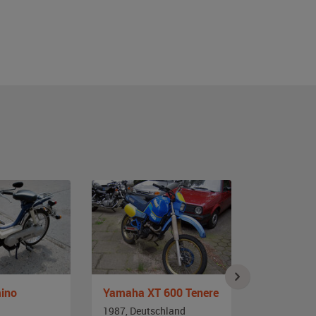
ino
Yamaha XT 600 Tenere
Kawasaki 
1987, Deutschland
1979, Japa