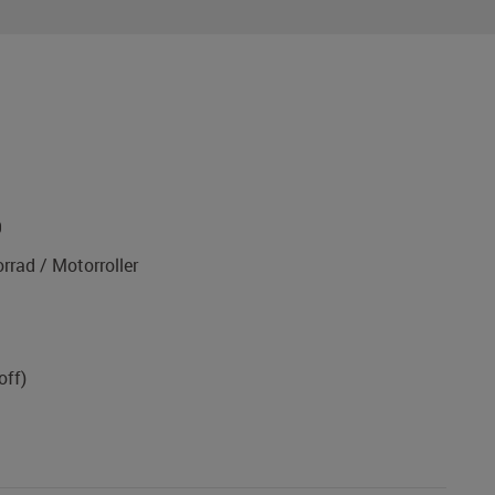
9
rad / Motorroller
off)