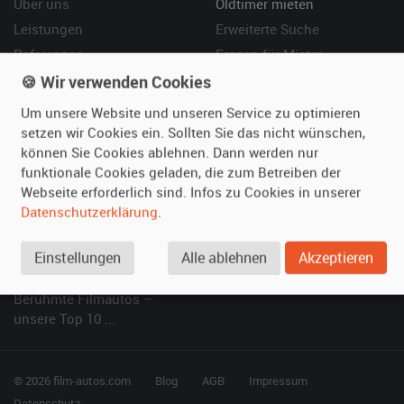
Über uns
Oldtimer mieten
Leistungen
Erweiterte Suche
Referenzen
Fragen für Mieter
Kundenmeinungen
Service
🍪 Wir verwenden Cookies
Um unsere Website und unseren Service zu optimieren
Vermieten
Hilfe
setzen wir Cookies ein. Sollten Sie das nicht wünschen,
können Sie Cookies ablehnen. Dann werden nur
Oldtimer anmelden
Häufige Fragen (FAQ)
funktionale Cookies geladen, die zum Betreiben der
Fotos senden
So funktioniert's
Webseite erforderlich sind. Infos zu Cookies in unserer
Fragen für Vermieter
Kontakt
Datenschutzerklärung
.
Inserat verwalten
Einstellungen
Alle ablehnen
Akzeptieren
SPECIAL
Berühmte Filmautos –
unsere Top 10 ...
© 2026 film-autos.com
Blog
AGB
Impressum
Datenschutz