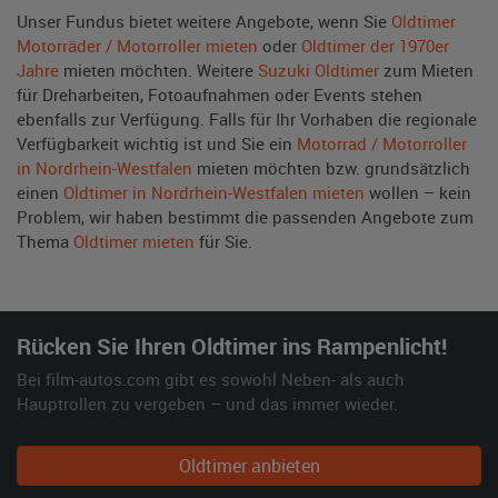
Unser Fundus bietet weitere Angebote, wenn Sie
Oldtimer
Motorräder / Motorroller mieten
oder
Oldtimer der 1970er
Jahre
mieten möchten. Weitere
Suzuki Oldtimer
zum Mieten
für Dreharbeiten, Fotoaufnahmen oder Events stehen
ebenfalls zur Verfügung. Falls für Ihr Vorhaben die regionale
Verfügbarkeit wichtig ist und Sie ein
Motorrad / Motorroller
in Nordrhein-Westfalen
mieten möchten bzw. grundsätzlich
einen
Oldtimer in Nordrhein-Westfalen mieten
wollen – kein
Problem, wir haben bestimmt die passenden Angebote zum
Thema
Oldtimer mieten
für Sie.
Rücken Sie Ihren Oldtimer ins Rampenlicht!
Bei film-autos.com gibt es sowohl Neben- als auch
Hauptrollen zu vergeben – und das immer wieder.
Oldtimer anbieten