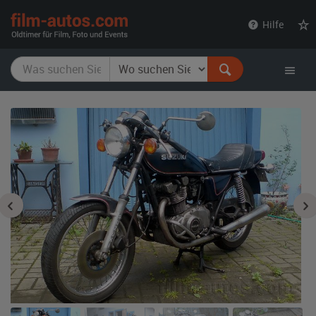
film-
Hilfe
autos.com