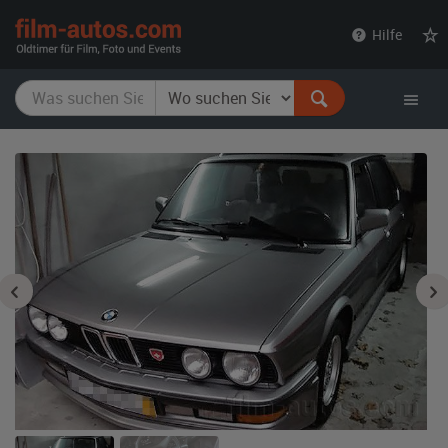
film-
Hilfe
autos.com