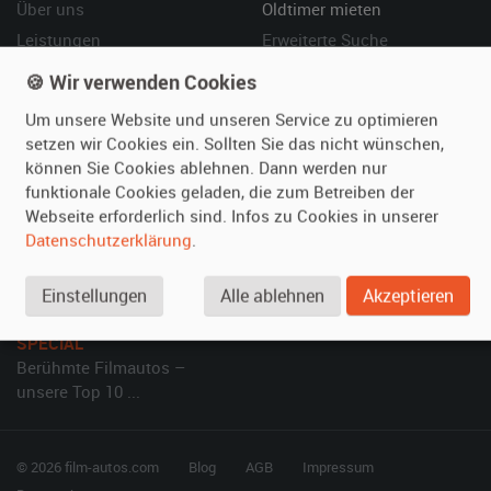
Über uns
Oldtimer mieten
Leistungen
Erweiterte Suche
Referenzen
Fragen für Mieter
🍪 Wir verwenden Cookies
Kundenmeinungen
Service
Um unsere Website und unseren Service zu optimieren
setzen wir Cookies ein. Sollten Sie das nicht wünschen,
Vermieten
Hilfe
können Sie Cookies ablehnen. Dann werden nur
funktionale Cookies geladen, die zum Betreiben der
Oldtimer anmelden
Häufige Fragen (FAQ)
Webseite erforderlich sind. Infos zu Cookies in unserer
Fotos senden
So funktioniert's
Datenschutzerklärung
.
Fragen für Vermieter
Kontakt
Inserat verwalten
Einstellungen
Alle ablehnen
Akzeptieren
SPECIAL
Berühmte Filmautos –
unsere Top 10 ...
© 2026 film-autos.com
Blog
AGB
Impressum