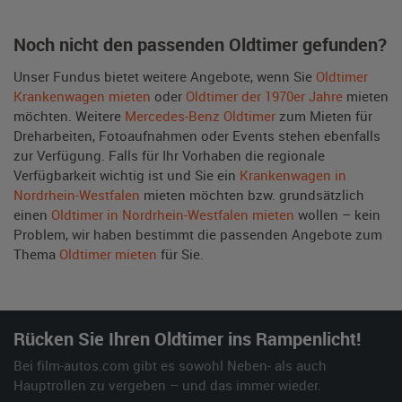
Noch nicht den passenden Oldtimer gefunden?
Unser Fundus bietet weitere Angebote, wenn Sie
Oldtimer
Krankenwagen mieten
oder
Oldtimer der 1970er Jahre
mieten
möchten. Weitere
Mercedes-Benz Oldtimer
zum Mieten für
Dreharbeiten, Fotoaufnahmen oder Events stehen ebenfalls
zur Verfügung. Falls für Ihr Vorhaben die regionale
Verfügbarkeit wichtig ist und Sie ein
Krankenwagen in
Nordrhein-Westfalen
mieten möchten bzw. grundsätzlich
einen
Oldtimer in Nordrhein-Westfalen mieten
wollen – kein
Problem, wir haben bestimmt die passenden Angebote zum
Thema
Oldtimer mieten
für Sie.
Rücken Sie Ihren Oldtimer ins Rampenlicht!
Bei film-autos.com gibt es sowohl Neben- als auch
Hauptrollen zu vergeben – und das immer wieder.