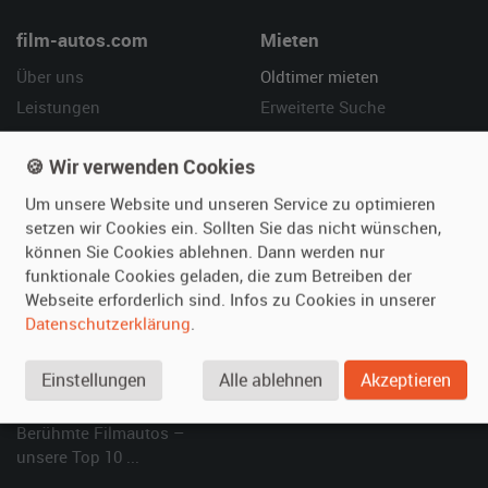
film-autos.com
Mieten
Über uns
Oldtimer mieten
Leistungen
Erweiterte Suche
Referenzen
Fragen für Mieter
🍪 Wir verwenden Cookies
Kundenmeinungen
Service
Um unsere Website und unseren Service zu optimieren
Vermieten
Hilfe
setzen wir Cookies ein. Sollten Sie das nicht wünschen,
können Sie Cookies ablehnen. Dann werden nur
Oldtimer anmelden
Häufige Fragen (FAQ)
funktionale Cookies geladen, die zum Betreiben der
Fotos senden
So funktioniert's
Webseite erforderlich sind. Infos zu Cookies in unserer
Fragen für Vermieter
Kontakt
Datenschutzerklärung
.
Inserat verwalten
Einstellungen
Alle ablehnen
Akzeptieren
SPECIAL
Berühmte Filmautos –
unsere Top 10 ...