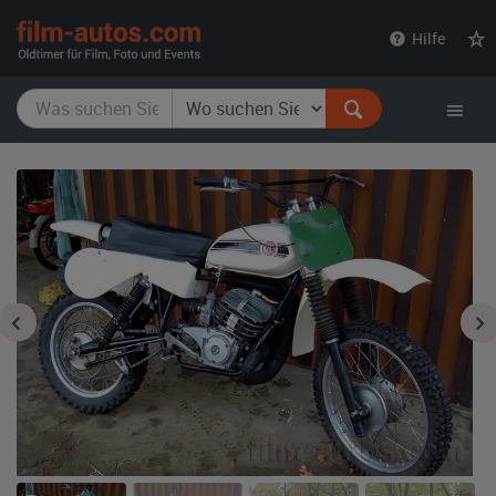
film-
Hilfe
autos.com