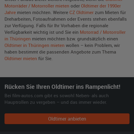
Motorräder / Motorroller mieten
oder
Oldtimer der 1990er
Jahre
mieten möchten. Weitere
CZ Oldtimer
zum Mieten für
Dreharbeiten, Fotoaufnahmen oder Events stehen ebenfalls
zur Verfügung. Falls für Ihr Vorhaben die regionale
Verfügbarkeit wichtig ist und Sie ein
Motorrad / Motorroller
in Thüringen
mieten möchten bzw. grundsätzlich einen
Oldtimer in Thüringen mieten
wollen – kein Problem, wir
haben bestimmt die passenden Angebote zum Thema
Oldtimer mieten
für Sie.
Rücken Sie Ihren Oldtimer ins Rampenlicht!
Bei film-autos.com gibt es sowohl Neben- als auch
Hauptrollen zu vergeben – und das immer wieder.
Oldtimer anbieten