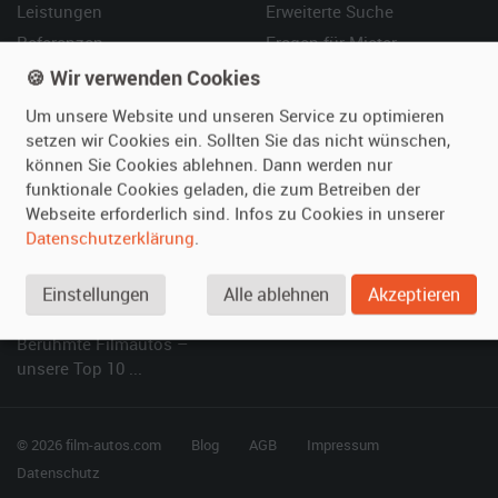
Leistungen
Erweiterte Suche
Referenzen
Fragen für Mieter
Kundenmeinungen
Service
🍪 Wir verwenden Cookies
Um unsere Website und unseren Service zu optimieren
Vermieten
Hilfe
setzen wir Cookies ein. Sollten Sie das nicht wünschen,
können Sie Cookies ablehnen. Dann werden nur
Oldtimer anmelden
Häufige Fragen (FAQ)
funktionale Cookies geladen, die zum Betreiben der
Fotos senden
So funktioniert's
Webseite erforderlich sind. Infos zu Cookies in unserer
Fragen für Vermieter
Kontakt
Datenschutzerklärung
.
Inserat verwalten
Einstellungen
Alle ablehnen
Akzeptieren
SPECIAL
Berühmte Filmautos –
unsere Top 10 ...
© 2026 film-autos.com
Blog
AGB
Impressum
Datenschutz