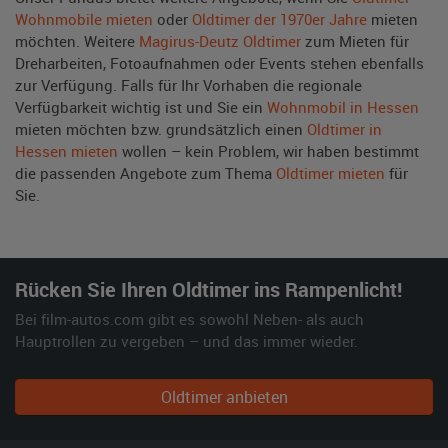
Wohnmobile mieten
oder
Oldtimer der 1970er Jahre
mieten
möchten. Weitere
Magirus-Deutz Oldtimer
zum Mieten für
Dreharbeiten, Fotoaufnahmen oder Events stehen ebenfalls
zur Verfügung. Falls für Ihr Vorhaben die regionale
Verfügbarkeit wichtig ist und Sie ein
Wohnmobil in Hessen
mieten möchten bzw. grundsätzlich einen
Oldtimer in
Hessen mieten
wollen – kein Problem, wir haben bestimmt
die passenden Angebote zum Thema
Oldtimer mieten
für
Sie.
Rücken Sie Ihren Oldtimer ins Rampenlicht!
Bei film-autos.com gibt es sowohl Neben- als auch
Hauptrollen zu vergeben – und das immer wieder.
Oldtimer anbieten