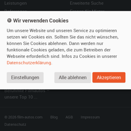
Leistungen
Erweiterte Suche
Referenzen
Fragen für Mieter
Kundenmeinungen
Service
🍪 Wir verwenden Cookies
Um unsere Website und unseren Service zu optimieren
Vermieten
Hilfe
setzen wir Cookies ein. Sollten Sie das nicht wünschen,
können Sie Cookies ablehnen. Dann werden nur
Oldtimer anmelden
Häufige Fragen (FAQ)
funktionale Cookies geladen, die zum Betreiben der
Fotos senden
So funktioniert's
Webseite erforderlich sind. Infos zu Cookies in unserer
Fragen für Vermieter
Kontakt
Datenschutzerklärung
.
Inserat verwalten
Einstellungen
Alle ablehnen
Akzeptieren
SPECIAL
Berühmte Filmautos –
unsere Top 10 ...
© 2026 film-autos.com
Blog
AGB
Impressum
Datenschutz