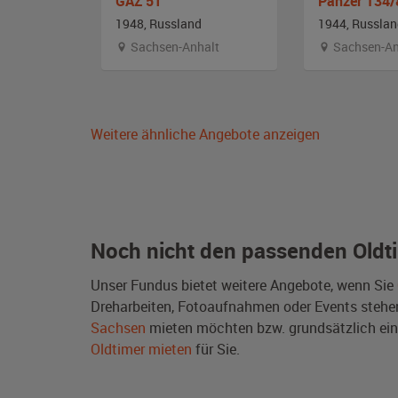
8 Hetzer
GAZ 51
Panzer T34/
and
1948, Russland
1944, Russla
emberg
Sachsen-Anhalt
Sachsen-An
Weitere ähnliche Angebote anzeigen
Noch nicht den passenden Oldt
Unser Fundus bietet weitere Angebote, wenn Sie
Dreharbeiten, Fotoaufnahmen oder Events stehen e
Sachsen
mieten möchten bzw. grundsätzlich ei
Oldtimer mieten
für Sie.