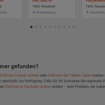
85
GAZ GAZ-67
nd
1943, Russland
1943, Russl
halt
Brandenburg
Mecklenbur
imer gefunden?
Oldtimer Panzer mieten
oder
Oldtimer der 1940er Jahre
mieten 
benfalls zur Verfügung. Falls für Ihr Vorhaben die regionale V
nen
Oldtimer in Sachsen mieten
wollen – kein Problem, wir ha