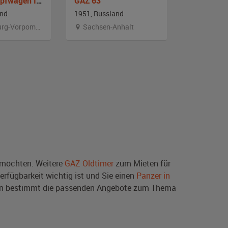
Panzerkampfwagen IS-2 (IS-122)
GAZ 63
GAZ 51
and
1951, Russland
1967, Russ
g-Vorpommern
Sachsen-Anhalt
Sachsen-
möchten. Weitere
GAZ Oldtimer
zum Mieten für
erfügbarkeit wichtig ist und Sie einen
Panzer in
ben bestimmt die passenden Angebote zum Thema