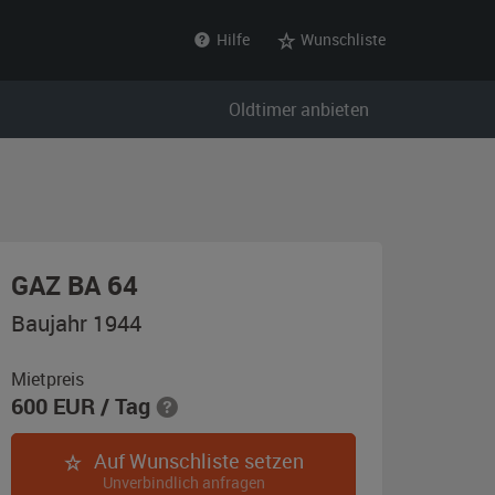
Hilfe
Wunschliste
Oldtimer anbieten
,
GAZ BA 64
Baujahr
Baujahr 1944
1944,
militärgrün
Mietpreis
600
EUR
/ Tag
Auf Wunschliste setzen
Unverbindlich anfragen