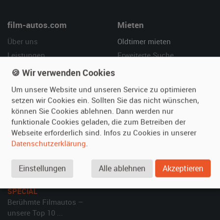
film-autos.com
Mieten
Über uns
Oldtimer mieten
Leistungen
Erweiterte Suche
Referenzen
Fragen für Mieter
🍪 Wir verwenden Cookies
Kundenmeinungen
Service
Um unsere Website und unseren Service zu optimieren
setzen wir Cookies ein. Sollten Sie das nicht wünschen,
Vermieten
Hilfe
können Sie Cookies ablehnen. Dann werden nur
funktionale Cookies geladen, die zum Betreiben der
Oldtimer anmelden
Häufige Fragen (FAQ)
Webseite erforderlich sind. Infos zu Cookies in unserer
Fotos senden
So funktioniert's
Datenschutzerklärung
.
Fragen für Vermieter
Kontakt
Inserat verwalten
Einstellungen
Alle ablehnen
Akzeptieren
SPECIAL
Berühmte Filmautos –
unsere Top 10 ...