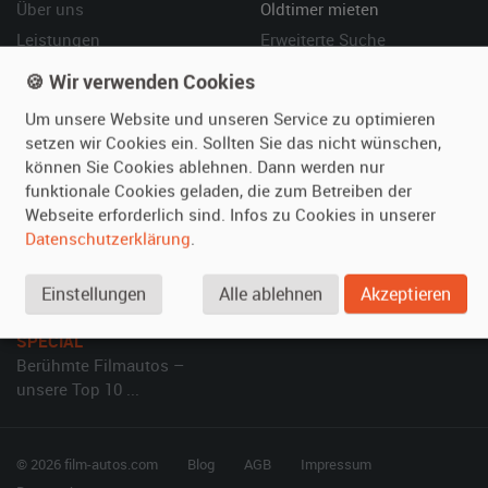
Über uns
Oldtimer mieten
Leistungen
Erweiterte Suche
Referenzen
Fragen für Mieter
🍪 Wir verwenden Cookies
Kundenmeinungen
Service
Um unsere Website und unseren Service zu optimieren
setzen wir Cookies ein. Sollten Sie das nicht wünschen,
Vermieten
Hilfe
können Sie Cookies ablehnen. Dann werden nur
funktionale Cookies geladen, die zum Betreiben der
Oldtimer anmelden
Häufige Fragen (FAQ)
Webseite erforderlich sind. Infos zu Cookies in unserer
Fotos senden
So funktioniert's
Datenschutzerklärung
.
Fragen für Vermieter
Kontakt
Inserat verwalten
Einstellungen
Alle ablehnen
Akzeptieren
SPECIAL
Berühmte Filmautos –
unsere Top 10 ...
© 2026 film-autos.com
Blog
AGB
Impressum