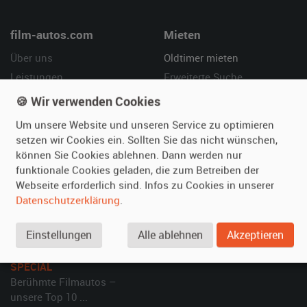
film-autos.com
Mieten
Über uns
Oldtimer mieten
Leistungen
Erweiterte Suche
Referenzen
Fragen für Mieter
🍪 Wir verwenden Cookies
Kundenmeinungen
Service
Um unsere Website und unseren Service zu optimieren
setzen wir Cookies ein. Sollten Sie das nicht wünschen,
Vermieten
Hilfe
können Sie Cookies ablehnen. Dann werden nur
funktionale Cookies geladen, die zum Betreiben der
Oldtimer anmelden
Häufige Fragen (FAQ)
Webseite erforderlich sind. Infos zu Cookies in unserer
Fotos senden
So funktioniert's
Datenschutzerklärung
.
Fragen für Vermieter
Kontakt
Inserat verwalten
Einstellungen
Alle ablehnen
Akzeptieren
SPECIAL
Berühmte Filmautos –
unsere Top 10 ...