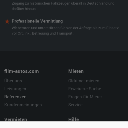
Zugang zu historischen Fahrzeugen überall in Deutschland und
darüber hinaus.
Professionelle Vermittlung
Wir beraten und unterstützen Sie von der Anfrage bis zum Einsatz
vor Ort, inkl. Betreuung und Transport.
film-autos.com
Mieten
Über uns
Oldtimer mieten
Leistungen
Erweiterte Suche
Referenzen
Fragen für Mieter
Kundenmeinungen
Service
Vermieten
Hilfe