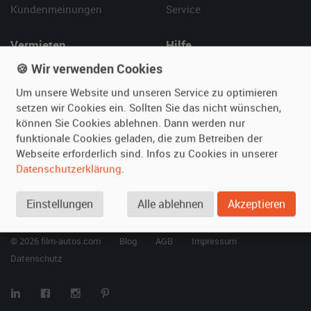
Kundenmeinungen
Service
Vermieten
Hilfe
🍪 Wir verwenden Cookies
Oldtimer anmelden
Häufige Fragen (FAQ)
Fotos senden
So funktioniert's
Um unsere Website und unseren Service zu optimieren
Fragen für Vermieter
Kontakt
setzen wir Cookies ein. Sollten Sie das nicht wünschen,
können Sie Cookies ablehnen. Dann werden nur
Inserat verwalten
funktionale Cookies geladen, die zum Betreiben der
Webseite erforderlich sind. Infos zu Cookies in unserer
SPECIAL
Datenschutzerklärung
.
Berühmte Filmautos –
unsere Top 10 ...
Einstellungen
Alle ablehnen
Akzeptieren
© 2026 film-autos.com
Blog
AGB
Impressum
Datenschutz