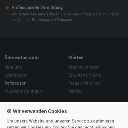
Professionelle Vermittlung
Wir beraten und unterstützen Sie von der Anfrage bis zum Einsatz
vor Ort, inkl. Betreuung und Transport.
film-autos.com
Mieten
Über uns
Oldtimer mieten
Leistungen
Erweiterte Suche
Referenzen
Fragen für Mieter
Kundenmeinungen
Service
Vermieten
Hilfe
🍪 Wir verwenden Cookies
Oldtimer anmelden
Häufige Fragen (FAQ)
Um unsere Website und unseren Service zu optimieren
Fotos senden
So funktioniert's
setzen wir Cookies ein. Sollten Sie das nicht wünschen,