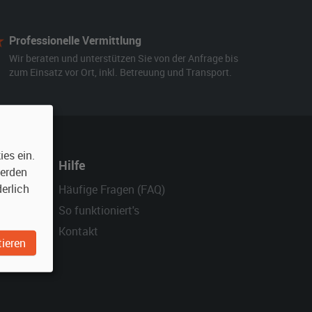
Professionelle Vermittlung
Wir beraten und unterstützen Sie von der Anfrage bis
zum Einsatz vor Ort, inkl. Betreuung und Transport.
es ein.
Hilfe
werden
erlich
Häufige Fragen (FAQ)
So funktioniert's
Kontakt
ieren