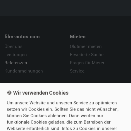
film-autos.com
Mieten
Über uns
Oldtimer mieten
Leistungen
Erweiterte Suche
Referenzen
Fragen für Mieter
Kundenmeinungen
Service
Vermieten
Hilfe
🍪 Wir verwenden Cookies
Oldtimer anmelden
Häufige Fragen (FAQ)
Um unsere Website und unseren Service zu optimieren
Fotos senden
So funktioniert's
setzen wir Cookies ein. Sollten Sie das nicht wünschen,
Fragen für Vermieter
Kontakt
können Sie Cookies ablehnen. Dann werden nur
Inserat verwalten
funktionale Cookies geladen, die zum Betreiben der
Webseite erforderlich sind. Infos zu Cookies in unserer