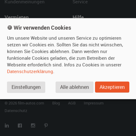
Kundenmeinungen
Service
Vermieten
Hilfe
🍪 Wir verwenden Cookies
Oldtimer anmelden
Häufige Fragen (FAQ)
Fotos senden
So funktioniert's
Um unsere Website und unseren Service zu optimieren
Fragen für Vermieter
Kontakt
setzen wir Cookies ein. Sollten Sie das nicht wünschen,
können Sie Cookies ablehnen. Dann werden nur
Inserat verwalten
funktionale Cookies geladen, die zum Betreiben der
Webseite erforderlich sind. Infos zu Cookies in unserer
SPECIAL
Datenschutzerklärung
.
Berühmte Filmautos –
unsere Top 10 ...
Einstellungen
Alle ablehnen
Akzeptieren
© 2026 film-autos.com
Blog
AGB
Impressum
Datenschutz