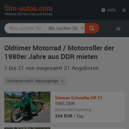
film-
Hilfe
autos.com
Oldtimer Motorrad / Motorroller der
1980er Jahre aus DDR mieten
1 bis 21 von insgesamt 21
Angeboten
Sortieren nach: Neuzugänge
Simson
Schwalbe KR 51
1985
,
DDR
Baden-Württemberg
204
EUR
/ Tag