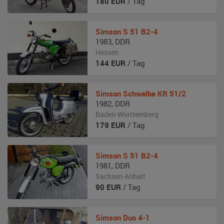
180
EUR
/ Tag
Simson
S 51 B2-4
1983
,
DDR
Hessen
144
EUR
/ Tag
Simson
Schwalbe KR 51/2
1982
,
DDR
Baden-Württemberg
179
EUR
/ Tag
Simson
S 51 B2-4
1981
,
DDR
Sachsen-Anhalt
90
EUR
/ Tag
Simson
Duo 4-1