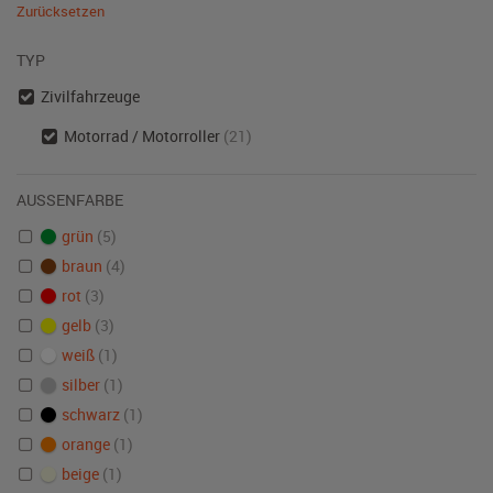
Zurücksetzen
TYP
Zivilfahrzeuge
Motorrad / Motorroller
(21)
AUSSENFARBE
grün
(5)
braun
(4)
rot
(3)
gelb
(3)
weiß
(1)
silber
(1)
schwarz
(1)
orange
(1)
beige
(1)