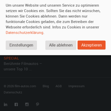
Kundenmeinungen
Service
Um unsere Website und unseren Service zu optimieren
setzen wir Cookies ein. Sollten Sie das nicht wünschen,
Vermieten
Hilfe
können Sie Cookies ablehnen. Dann werden nur
funktionale Cookies geladen, die zum Betreiben der
Oldtimer anmelden
Häufige Fragen (FAQ)
Webseite erforderlich sind. Infos zu Cookies in unserer
Fotos senden
So funktioniert's
Datenschutzerklärung
.
Fragen für Vermieter
Kontakt
Einstellungen
Alle ablehnen
Akzeptieren
Inserat verwalten
SPECIAL
Berühmte Filmautos –
unsere Top 10 ...
© 2026 film-autos.com
Blog
AGB
Impressum
Datenschutz