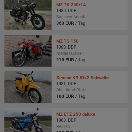
MZ
TS 250/1A
1980
,
DDR
Sachsen-Anhalt
360
EUR
/ Tag
MZ
TS 150
1980
,
DDR
Niedersachsen
210
EUR
/ Tag
Simson
KR 51/2 Schwalbe
1981
,
DDR
Rheinland-Pfalz
180
EUR
/ Tag
MZ
ETZ 250 deluxe
1988
,
DDR
Hessen