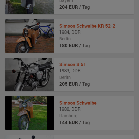
Bayern
204
EUR
/ Tag
Simson
Schwalbe KR 52-2
1984
,
DDR
Berlin
180
EUR
/ Tag
Simson
S 51
1983
,
DDR
Berlin
205
EUR
/ Tag
Simson
Schwalbe
1980
,
DDR
Hamburg
144
EUR
/ Tag