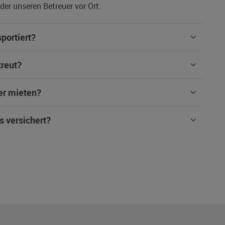
er unseren Betreuer vor Ort.
portiert?
treut?
er mieten?
s versichert?