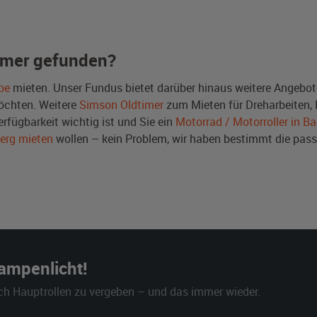
imer gefunden?
be
mieten. Unser Fundus bietet darüber hinaus weitere Angebot
chten. Weitere
Simson Oldtimer
zum Mieten für Dreharbeiten,
erfügbarkeit wichtig ist und Sie ein
Motorrad / Motorroller in 
erg mieten
wollen – kein Problem, wir haben bestimmt die p
Rampenlicht!
ch Hauptrollen zu vergeben – und das immer wieder.