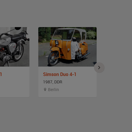
1
Simson Duo 4-1
Simson S 
1987, DDR
1983, DDR
Berlin
Berlin