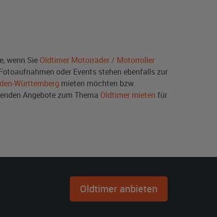
e, wenn Sie
Oldtimer Motorräder / Motorroller
 Fotoaufnahmen oder Events stehen ebenfalls zur
Baden-Württemberg
mieten möchten bzw.
assenden Angebote zum Thema
Oldtimer mieten
für
Oldtimer anbieten