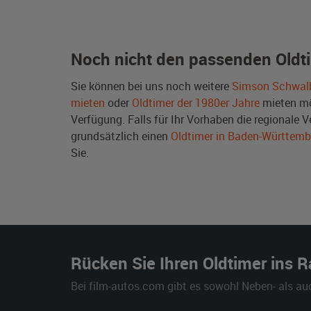
Noch nicht den passenden Oldt
Sie können bei uns noch weitere
Simson Schwal
mieten
oder
Oldtimer der 1980er Jahre
mieten mö
Verfügung. Falls für Ihr Vorhaben die regionale V
grundsätzlich einen
Oldtimer in Baden-Württemb
Sie.
Rücken Sie Ihren Oldtimer ins 
Bei film-autos.com gibt es sowohl Neben- als au