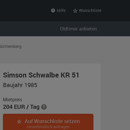
Hilfe
Wunschliste
Oldtimer anbieten
ürttemberg
,
Simson Schwalbe KR 51
Baujahr
Baujahr 1985
1985,
grün
Mietpreis
204
EUR
/ Tag
/
braun
Auf Wunschliste setzen
Unverbindlich anfragen