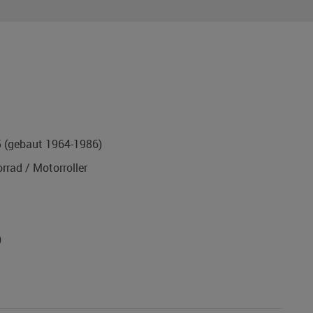
5
(gebaut 1964-1986)
rad / Motorroller
)