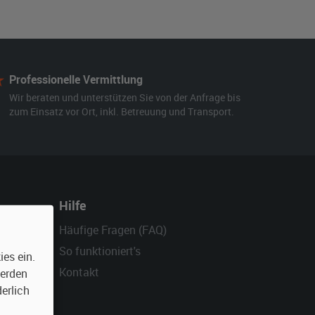
Professionelle Vermittlung
Wir beraten und unterstützen Sie von der Anfrage bis
zum Einsatz vor Ort, inkl. Betreuung und Transport.
Hilfe
Häufige Fragen (FAQ)
So funktioniert's
es ein.
Kontakt
werden
erlich