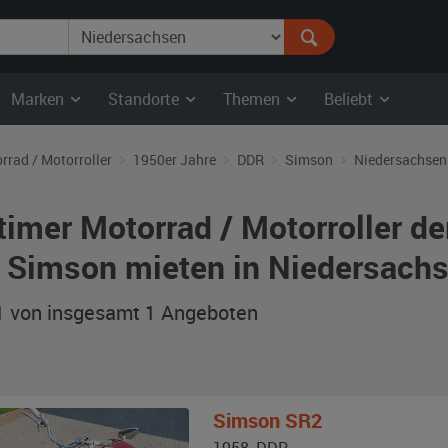
Marken
Standorte
Themen
Beliebt
rrad / Motorroller
1950er Jahre
DDR
Simson
Niedersachsen
timer Motorrad / Motorroller d
 Simson mieten in Niedersach
 1 von insgesamt 1
Angeboten
Simson
SR2