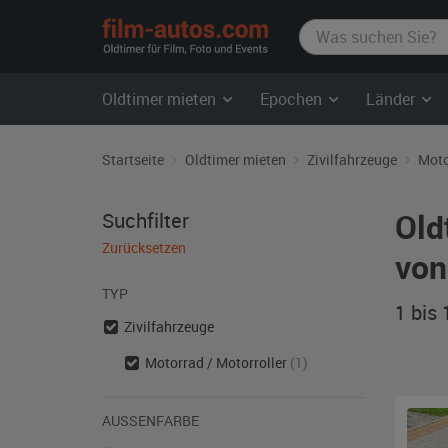
film-
autos.com
Oldtimer mieten
Epochen
Länder
Startseite
Oldtimer mieten
Zivilfahrzeuge
Moto
Old
Suchfilter
Zurücksetzen
von
TYP
1 bis
Zivilfahrzeuge
Motorrad / Motorroller
(1)
AUSSENFARBE