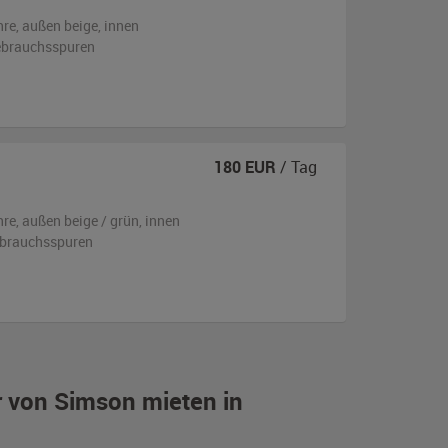
hre,
außen
beige
,
innen
ebrauchsspuren
180
EUR
/ Tag
hre,
außen
beige / grün
,
innen
ebrauchsspuren
r von Simson mieten in