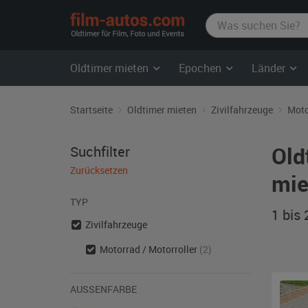
film-
autos.com
Oldtimer mieten
Epochen
Länder
Startseite
Oldtimer mieten
Zivilfahrzeuge
Moto
Old
Suchfilter
Zurücksetzen
mie
TYP
1 bis
Zivilfahrzeuge
Motorrad / Motorroller
(2)
AUSSENFARBE