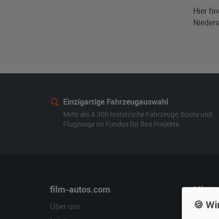
Hier fi
Nieders
Einzigartige Fahrzeugauswahl
Mehr als 4.300 historische Fahrzeuge, Boote und
Flugzeuge im Fundus für Ihre Projekte.
film-autos.com
Miete
🍪 Wi
Über uns
Oldtime