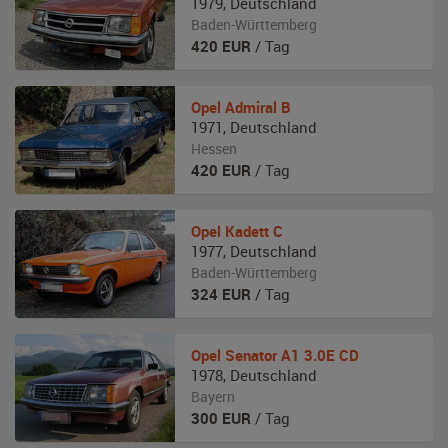
1979
,
Deutschland
Baden-Württemberg
420
EUR
/ Tag
Opel
Admiral B
1971
,
Deutschland
Hessen
420
EUR
/ Tag
Opel
Kadett C
1977
,
Deutschland
Baden-Württemberg
324
EUR
/ Tag
Opel
Senator A1 3.0E CD
1978
,
Deutschland
Bayern
300
EUR
/ Tag