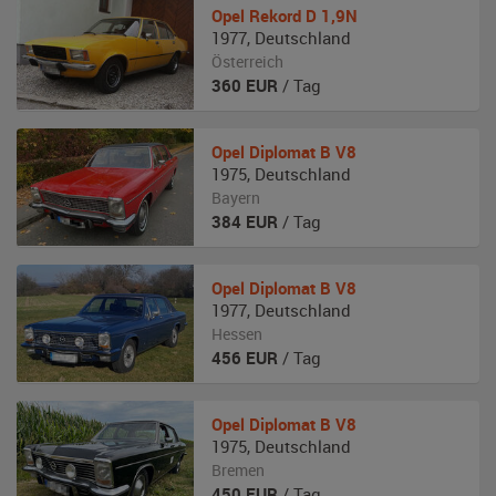
Opel
Rekord D 1,9N
1977
,
Deutschland
Österreich
360
EUR
/ Tag
Opel
Diplomat B V8
1975
,
Deutschland
Bayern
384
EUR
/ Tag
Opel
Diplomat B V8
1977
,
Deutschland
Hessen
456
EUR
/ Tag
Opel
Diplomat B V8
1975
,
Deutschland
Bremen
450
EUR
/ Tag