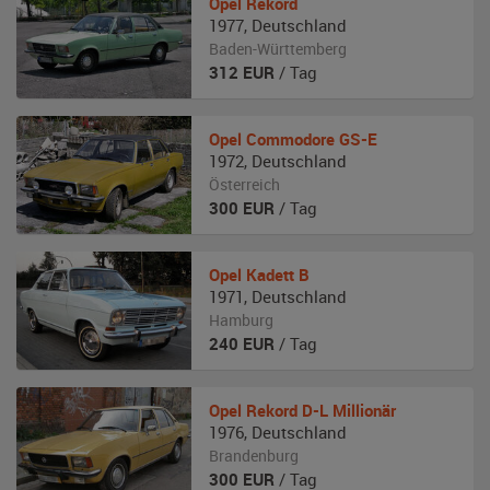
Opel
Rekord
1977
,
Deutschland
Baden-Württemberg
312
EUR
/ Tag
Opel
Commodore GS-E
1972
,
Deutschland
Österreich
300
EUR
/ Tag
Opel
Kadett B
1971
,
Deutschland
Hamburg
240
EUR
/ Tag
Opel
Rekord D-L Millionär
1976
,
Deutschland
Brandenburg
300
EUR
/ Tag