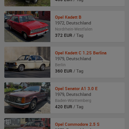
Opel
Kadett B
1972
,
Deutschland
Nordrhein-Westfalen
372
EUR
/ Tag
Opel
Kadett C 1.2S Berlina
1979
,
Deutschland
Berlin
360
EUR
/ Tag
Opel
Senator A1 3.0 E
1979
,
Deutschland
Baden-Württemberg
420
EUR
/ Tag
Opel
Commodore 2.5 S