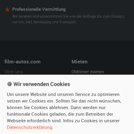
Professionelle Vermittlung
Wir beraten und unterstützen Sie von der Anfrage bis zum Einsatz
vor Ort, inkl. Betreuung und Transport.
film-autos.com
Mieten
Über uns
Oldtimer mieten
Leistungen
Erweiterte Suche
🍪 Wir verwenden Cookies
Referenzen
Fragen für Mieter
Um unsere Website und unseren Service zu optimieren
Kundenmeinungen
Service
setzen wir Cookies ein. Sollten Sie das nicht wünschen,
können Sie Cookies ablehnen. Dann werden nur
Vermieten
Hilfe
funktionale Cookies geladen, die zum Betreiben der
Webseite erforderlich sind. Infos zu Cookies in unserer
Oldtimer anmelden
Häufige Fragen (FAQ)
Datenschutzerklärung
.
Fotos senden
So funktioniert's