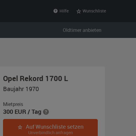
Hilfe
Wunschliste
Oldtimer anbieten
,
Opel Rekord 1700 L
Baujahr
Baujahr 1970
1970,
silber
Mietpreis
300
EUR
/ Tag
/
schwarz
Auf Wunschliste setzen
Unverbindlich anfragen