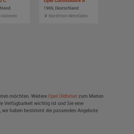
d C
Opel Commodore A
Opel Com
chland
1969, Deutschland
1972, Deut
-Holstein
Nordrhein-Westfalen
Österrei
ten möchten. Weitere
Opel Oldtimer
zum Mieten
e Verfügbarkeit wichtig ist und Sie eine
, wir haben bestimmt die passenden Angebote