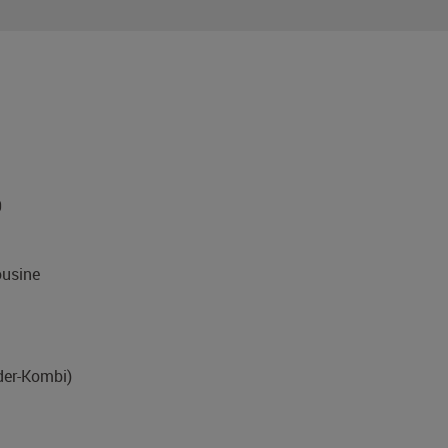
0
usine
eder-Kombi)