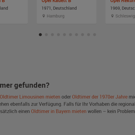
l B
Opel Kadett B
Opel Rekor
land
1971, Deutschland
1969, Deuts
Hamburg
Schleswig
imer gefunden?
Oldtimer Limousinen mieten
oder
Oldtimer der 1970er Jahre
mie
en ebenfalls zur Verfügung. Falls für Ihr Vorhaben die regional
sätzlich einen
Oldtimer in Bayern mieten
wollen – kein Problem