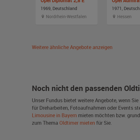
Opel Diplomat 2,8 E
Opel Admira
and
1969, Deutschland
1971, Deutsch
stfalen
Nordrhein-Westfalen
Hessen
Weitere ähnliche Angebote anzeigen
Noch nicht den passenden Oldt
Unser Fundus bietet weitere Angebote, wenn Sie
für Dreharbeiten, Fotoaufnahmen oder Events steh
Limousine in Bayern
mieten möchten bzw. grund
zum Thema
Oldtimer mieten
für Sie.