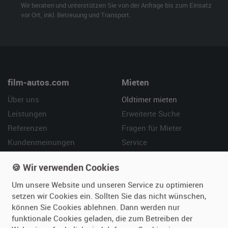
Wir beraten und unterstützen Sie von der Anfrage bis zum Einsatz
vor Ort, inkl. Betreuung und Transport.
film-autos.com
Mieten
Über uns
Oldtimer mieten
Leistungen
Erweiterte Suche
Referenzen
Fragen für Mieter
Kundenmeinungen
Service
🍪 Wir verwenden Cookies
Vermieten
Hilfe
Um unsere Website und unseren Service zu optimieren
Oldtimer anmelden
Häufige Fragen (FAQ)
setzen wir Cookies ein. Sollten Sie das nicht wünschen,
Fotos senden
So funktioniert's
können Sie Cookies ablehnen. Dann werden nur
Fragen für Vermieter
Kontakt
funktionale Cookies geladen, die zum Betreiben der