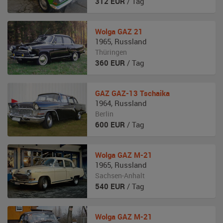
312
EUR
/ Tag
Wolga
GAZ 21
1965
,
Russland
Thüringen
360
EUR
/ Tag
GAZ
GAZ-13 Tschaika
1964
,
Russland
Berlin
600
EUR
/ Tag
Wolga
GAZ M-21
1965
,
Russland
Sachsen-Anhalt
540
EUR
/ Tag
Wolga
GAZ M-21