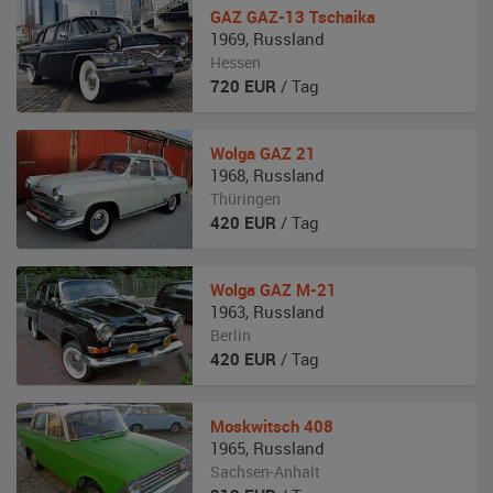
GAZ
GAZ-13 Tschaika
1969
,
Russland
Hessen
720
EUR
/ Tag
Wolga
GAZ 21
1968
,
Russland
Thüringen
420
EUR
/ Tag
Wolga
GAZ M-21
1963
,
Russland
Berlin
420
EUR
/ Tag
Moskwitsch
408
1965
,
Russland
Sachsen-Anhalt