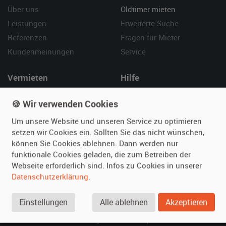
Über uns
Oldtimer mieten
Leistungen
Erweiterte Suche
Referenzen
Fragen für Mieter
Kundenmeinungen
Service
Vermieten
Hilfe
Oldtimer anmelden
Häufige Fragen (FAQ)
🍪 Wir verwenden Cookies
Fotos senden
So funktioniert's
Um unsere Website und unseren Service zu optimieren
Fragen für Vermieter
Kontakt
setzen wir Cookies ein. Sollten Sie das nicht wünschen,
Inserat verwalten
können Sie Cookies ablehnen. Dann werden nur
funktionale Cookies geladen, die zum Betreiben der
SPECIAL
Webseite erforderlich sind. Infos zu Cookies in unserer
Berühmte Filmautos –
Datenschutzerklärung
.
unsere Top 10 ...
Einstellungen
Alle ablehnen
Akzeptieren
© 2026 film-autos.com
Blog
AGB
Impressum