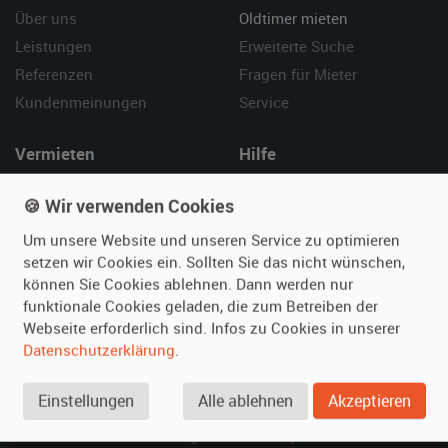
Über uns
Oldtimer mieten
Leistungen
Erweiterte Suche
Referenzen
Fragen für Mieter
Kundenmeinungen
Service
Vermieten
Hilfe
Oldtimer anmelden
Häufige Fragen (FAQ)
🍪 Wir verwenden Cookies
Fotos senden
So funktioniert's
Um unsere Website und unseren Service zu optimieren
Fragen für Vermieter
Kontakt
setzen wir Cookies ein. Sollten Sie das nicht wünschen,
Inserat verwalten
können Sie Cookies ablehnen. Dann werden nur
funktionale Cookies geladen, die zum Betreiben der
SPECIAL
Webseite erforderlich sind. Infos zu Cookies in unserer
Berühmte Filmautos –
Datenschutzerklärung
.
unsere Top 10 ...
Einstellungen
Alle ablehnen
Akzeptieren
© 2026 film-autos.com
Blog
AGB
Impressum