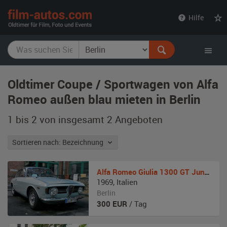
film-
Hilfe
autos.com
Oldtimer Coupe / Sportwagen von Alfa
Romeo außen blau mieten in Berlin
1 bis 2 von insgesamt 2
Angeboten
Sortieren nach: Bezeichnung
Alfa Romeo
Giulia 1300 GT Junior
1969
,
Italien
Berlin
300
EUR
/ Tag