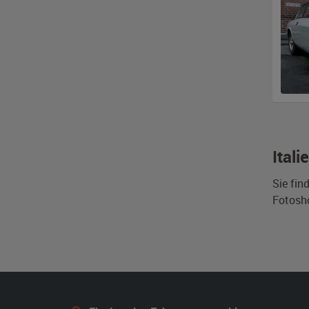
Ital
Sie fin
Fotosh