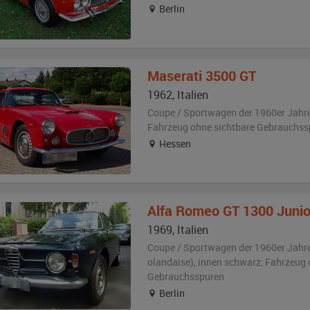
Berlin
Maserati
3500 GT
1962
,
Italien
Coupe / Sportwagen der 1960er Jahr
Fahrzeug
ohne sichtbare Gebrauchss
Hessen
Alfa Romeo
GT 1300 Junio
1969
,
Italien
Coupe / Sportwagen der 1960er Jahr
olandaise)
,
innen schwarz
, Fahrzeug
Gebrauchsspuren
Berlin