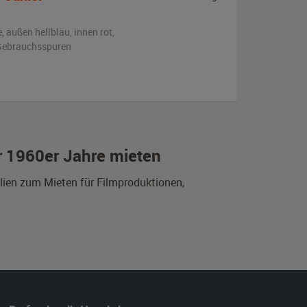
e,
außen
hellblau
,
innen rot
,
n Gebrauchsspuren
r 1960er Jahre mieten
lien zum Mieten für Filmproduktionen,