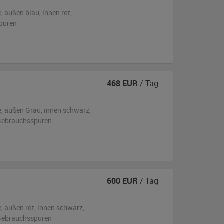
e,
außen
blau
,
innen rot
,
puren
468
EUR
/ Tag
e,
außen
Grau
,
innen schwarz
,
n Gebrauchsspuren
600
EUR
/ Tag
e,
außen
rot
,
innen schwarz
,
n Gebrauchsspuren