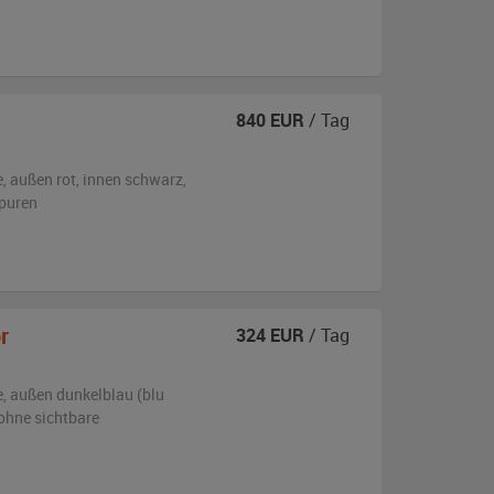
840
EUR
/ Tag
e,
außen
rot
,
innen schwarz
,
puren
r
324
EUR
/ Tag
e,
außen
dunkelblau (blu
ohne sichtbare