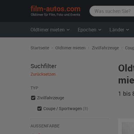
film-
autos.com
Oldtimer mieten
Epochen
Länder
Startseite
Oldtimer mieten
Zivilfahrzeuge
Coup
Old
Suchfilter
Zurücksetzen
mie
TYP
1 bis
Zivilfahrzeuge
Coupe / Sportwagen
(8)
AUSSENFARBE