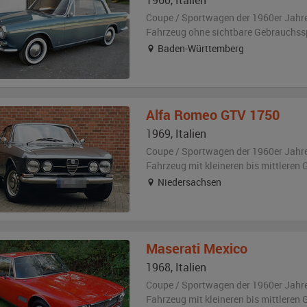
1960
,
Italien
Coupe / Sportwagen der 1960er Jahr
Fahrzeug
ohne sichtbare Gebrauchss
Baden-Württemberg
Alfa Romeo
GTV 1750
1969
,
Italien
Coupe / Sportwagen der 1960er Jahr
Fahrzeug
mit kleineren bis mittlere
Niedersachsen
Maserati
Mexico
1968
,
Italien
Coupe / Sportwagen der 1960er Jahr
Fahrzeug
mit kleineren bis mittlere