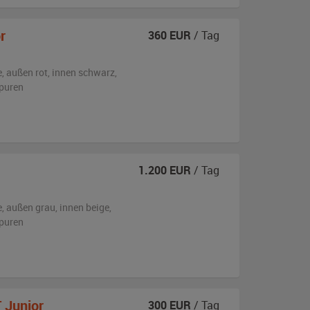
r
360
EUR
/ Tag
e,
außen
rot
,
innen schwarz
,
puren
1.200
EUR
/ Tag
e,
außen
grau
,
innen beige
,
puren
 Junior
300
EUR
/ Tag