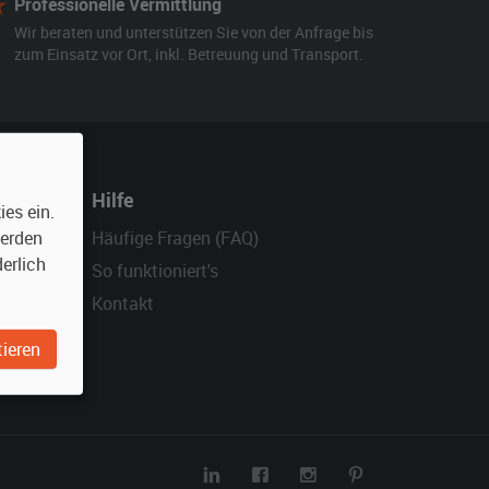
Professionelle Vermittlung
Wir beraten und unterstützen Sie von der Anfrage bis
zum Einsatz vor Ort, inkl. Betreuung und Transport.
Hilfe
es ein.
werden
Häufige Fragen (FAQ)
erlich
So funktioniert's
Kontakt
ieren