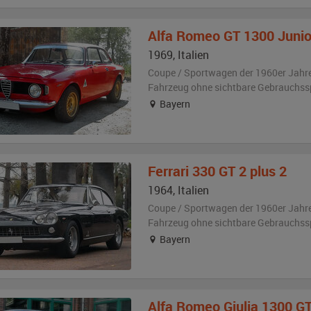
Alfa Romeo
GT 1300 Junio
1969
,
Italien
Coupe / Sportwagen der 1960er Jahr
Fahrzeug
ohne sichtbare Gebrauchss
Bayern
Ferrari
330 GT 2 plus 2
1964
,
Italien
Coupe / Sportwagen der 1960er Jahr
Fahrzeug
ohne sichtbare Gebrauchss
Bayern
Alfa Romeo
Giulia 1300 GT