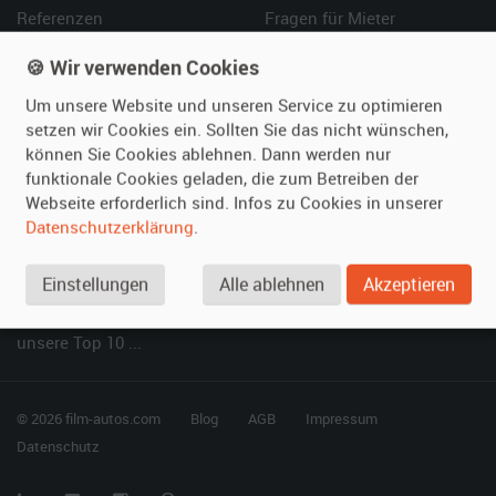
Referenzen
Fragen für Mieter
Kundenmeinungen
Service
🍪 Wir verwenden Cookies
Vermieten
Hilfe
Um unsere Website und unseren Service zu optimieren
setzen wir Cookies ein. Sollten Sie das nicht wünschen,
Oldtimer anmelden
Häufige Fragen (FAQ)
können Sie Cookies ablehnen. Dann werden nur
Fotos senden
So funktioniert's
funktionale Cookies geladen, die zum Betreiben der
Webseite erforderlich sind. Infos zu Cookies in unserer
Fragen für Vermieter
Kontakt
Datenschutzerklärung
.
Inserat verwalten
Einstellungen
Alle ablehnen
Akzeptieren
SPECIAL
Berühmte Filmautos –
unsere Top 10 ...
© 2026 film-autos.com
Blog
AGB
Impressum
Datenschutz