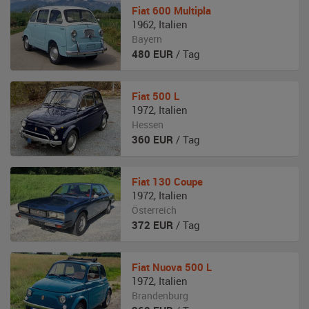
Fiat
600 Multipla
1962
,
Italien
Bayern
480
EUR
/ Tag
Fiat
500 L
1972
,
Italien
Hessen
360
EUR
/ Tag
Fiat
130 Coupe
1972
,
Italien
Österreich
372
EUR
/ Tag
Fiat
Nuova 500 L
1972
,
Italien
Brandenburg