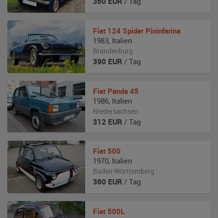
360
EUR
/ Tag
Fiat
124 Spider Pininfarina
1983
,
Italien
Brandenburg
390
EUR
/ Tag
Fiat
Panda 45
1986
,
Italien
Niedersachsen
312
EUR
/ Tag
Fiat
500
1970
,
Italien
Baden-Württemberg
360
EUR
/ Tag
Fiat
500L