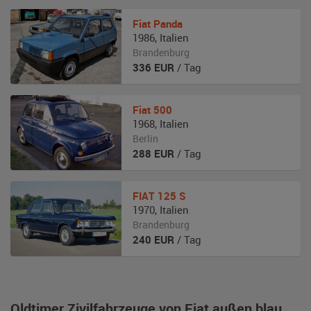
Fiat
Panda
1986
,
Italien
Brandenburg
336
EUR
/ Tag
Fiat
500
1968
,
Italien
Berlin
288
EUR
/ Tag
FIAT
125 S
1970
,
Italien
Brandenburg
240
EUR
/ Tag
Oldtimer Zivilfahrzeuge von Fiat außen blau