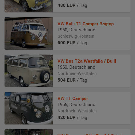
480
EUR
/ Tag
VW
Bulli T1 Camper Ragtop
1960
,
Deutschland
Schleswig-Holstein
600
EUR
/ Tag
VW
Bus T2a Westfalia / Bulli
1969
,
Deutschland
Nordrhein-Westfalen
504
EUR
/ Tag
VW
T1 Camper
1965
,
Deutschland
Nordrhein-Westfalen
420
EUR
/ Tag