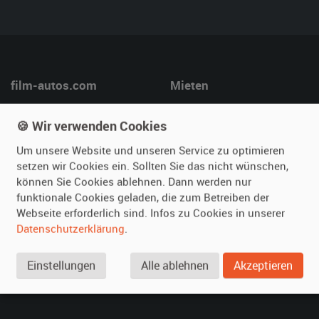
film-autos.com
Mieten
Über uns
Oldtimer mieten
🍪 Wir verwenden Cookies
Leistungen
Erweiterte Suche
Referenzen
Fragen für Mieter
Um unsere Website und unseren Service zu optimieren
setzen wir Cookies ein. Sollten Sie das nicht wünschen,
Kundenmeinungen
Service
können Sie Cookies ablehnen. Dann werden nur
funktionale Cookies geladen, die zum Betreiben der
Vermieten
Hilfe
Webseite erforderlich sind. Infos zu Cookies in unserer
Datenschutzerklärung
.
Oldtimer anmelden
Häufige Fragen (FAQ)
Fotos senden
So funktioniert's
Einstellungen
Alle ablehnen
Akzeptieren
Fragen für Vermieter
Kontakt
Inserat verwalten