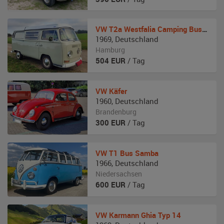
VW
T2a Westfalia Camping Bus Bulli
1969
,
Deutschland
Hamburg
504
EUR
/ Tag
VW
Käfer
1960
,
Deutschland
Brandenburg
300
EUR
/ Tag
VW
T1 Bus Samba
1966
,
Deutschland
Niedersachsen
600
EUR
/ Tag
VW
Karmann Ghia Typ 14