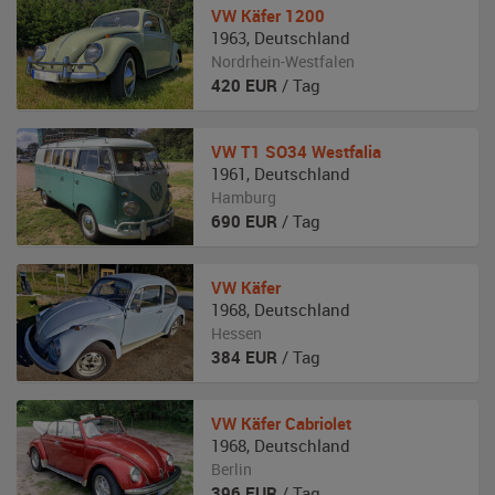
VW
Käfer 1200
1963
,
Deutschland
Nordrhein-Westfalen
420
EUR
/ Tag
VW
T1 SO34 Westfalia
1961
,
Deutschland
Hamburg
690
EUR
/ Tag
VW
Käfer
1968
,
Deutschland
Hessen
384
EUR
/ Tag
VW
Käfer Cabriolet
1968
,
Deutschland
Berlin
396
EUR
/ Tag