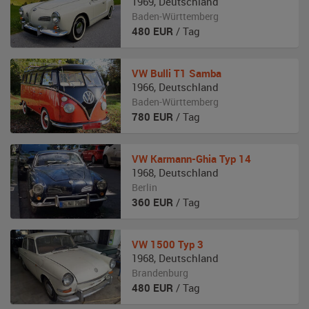
1969
,
Deutschland
Baden-Württemberg
480
EUR
/ Tag
VW
Bulli T1 Samba
1966
,
Deutschland
Baden-Württemberg
780
EUR
/ Tag
VW
Karmann-Ghia Typ 14
1968
,
Deutschland
Berlin
360
EUR
/ Tag
VW
1500 Typ 3
1968
,
Deutschland
Brandenburg
480
EUR
/ Tag