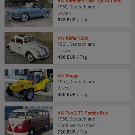
VW
Karmann-Ghia Typ 14 Cabriolet
1960
,
Deutschland
Bayern
528
EUR
/ Tag
VW
Käfer 1200
1961
,
Deutschland
Hessen
456
EUR
/ Tag
VW
Buggy
1967
,
Deutschland
Bayern
420
EUR
/ Tag
VW
Typ 2 T1 Samba Bus
1966
,
Deutschland
Nordrhein-Westfalen
720
EUR
/ Tag