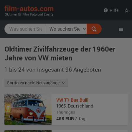
film-
Hilfe
autos.com
Oldtimer Zivilfahrzeuge der 1960er
Jahre von VW mieten
1 bis 24 von insgesamt 96
Angeboten
Sortieren nach: Neuzugänge
VW
T1 Bus Bulli
1965
,
Deutschland
Thüringen
468
EUR
/ Tag