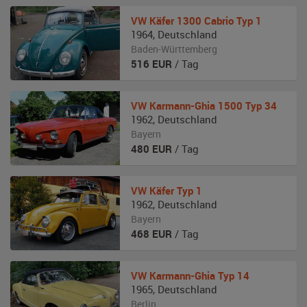
VW
Käfer 1300 Cabrio Typ 1
1964
,
Deutschland
Baden-Württemberg
516
EUR
/ Tag
VW
Karmann-Ghia 1500 Typ 34
1962
,
Deutschland
Bayern
480
EUR
/ Tag
VW
Käfer Typ 1
1962
,
Deutschland
Bayern
468
EUR
/ Tag
VW
Karmann-Ghia Typ 14
1965
,
Deutschland
Berlin