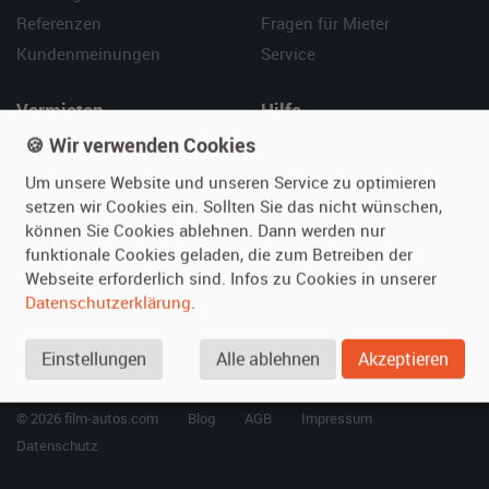
Referenzen
Fragen für Mieter
Kundenmeinungen
Service
Vermieten
Hilfe
🍪 Wir verwenden Cookies
Oldtimer anmelden
Häufige Fragen (FAQ)
Fotos senden
So funktioniert's
Um unsere Website und unseren Service zu optimieren
setzen wir Cookies ein. Sollten Sie das nicht wünschen,
Fragen für Vermieter
Kontakt
können Sie Cookies ablehnen. Dann werden nur
Inserat verwalten
funktionale Cookies geladen, die zum Betreiben der
Webseite erforderlich sind. Infos zu Cookies in unserer
SPECIAL
Datenschutzerklärung
.
Berühmte Filmautos –
unsere Top 10 ...
Einstellungen
Alle ablehnen
Akzeptieren
© 2026 film-autos.com
Blog
AGB
Impressum
Datenschutz