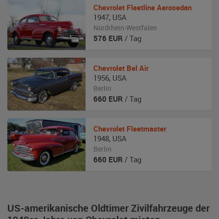
Chevrolet
Fleetline Aerosedan
1947
,
USA
Nordrhein-Westfalen
576
EUR
/ Tag
Chevrolet
Bel Air
1956
,
USA
Berlin
660
EUR
/ Tag
Chevrolet
Fleetmaster
1948
,
USA
Berlin
660
EUR
/ Tag
US-amerikanische Oldtimer Zivilfahrzeuge der