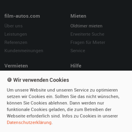
film-autos.com
Mieten
Über uns
Oldtimer mieten
Leistungen
Erweiterte Suche
Referenzen
Fragen für Mieter
Kundenmeinungen
Service
Vermieten
Hilfe
Oldtimer anmelden
Häufige Fragen (FAQ)
🍪 Wir verwenden Cookies
Fotos senden
So funktioniert's
Um unsere Website und unseren Service zu optimieren
Fragen für Vermieter
Kontakt
setzen wir Cookies ein. Sollten Sie das nicht wünschen,
Inserat verwalten
können Sie Cookies ablehnen. Dann werden nur
funktionale Cookies geladen, die zum Betreiben der
SPECIAL
Webseite erforderlich sind. Infos zu Cookies in unserer
Berühmte Filmautos –
Datenschutzerklärung
.
unsere Top 10 ...