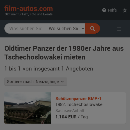
film-
Hilfe
autos.com
Oldtimer Panzer der 1980er Jahre aus
Tschechoslowakei mieten
1 bis 1 von insgesamt 1
Angeboten
Sortieren nach: Neuzugänge
Schützenpanzer
BMP-1
1982
,
Tschechoslowakei
Sachsen-Anhalt
1.104
EUR
/ Tag