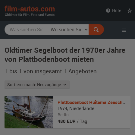
film-
Hilfe
autos.com
Oldtimer Segelboot der 1970er Jahre
von Plattbodenboot mieten
1 bis 1 von insgesamt 1
Angeboten
Sortieren nach: Neuzugänge
Plattbodenboot
Huitema Zeeschouw
1974
,
Niederlande
Berlin
480
EUR
/ Tag