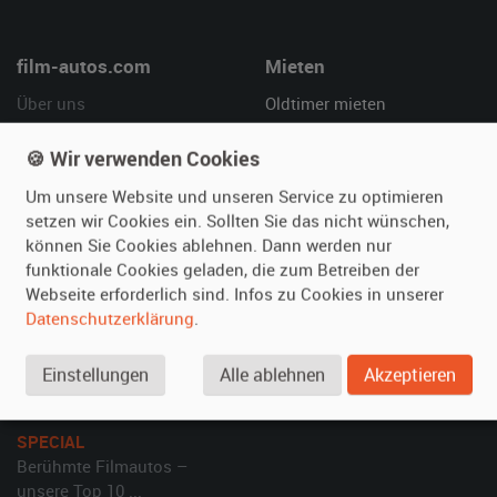
film-autos.com
Mieten
Über uns
Oldtimer mieten
Leistungen
Erweiterte Suche
🍪 Wir verwenden Cookies
Referenzen
Fragen für Mieter
Um unsere Website und unseren Service zu optimieren
Kundenmeinungen
Service
setzen wir Cookies ein. Sollten Sie das nicht wünschen,
können Sie Cookies ablehnen. Dann werden nur
Vermieten
Hilfe
funktionale Cookies geladen, die zum Betreiben der
Oldtimer anmelden
Häufige Fragen (FAQ)
Webseite erforderlich sind. Infos zu Cookies in unserer
Datenschutzerklärung
.
Fotos senden
So funktioniert's
Fragen für Vermieter
Kontakt
Einstellungen
Alle ablehnen
Akzeptieren
Inserat verwalten
SPECIAL
Berühmte Filmautos –
unsere Top 10 ...