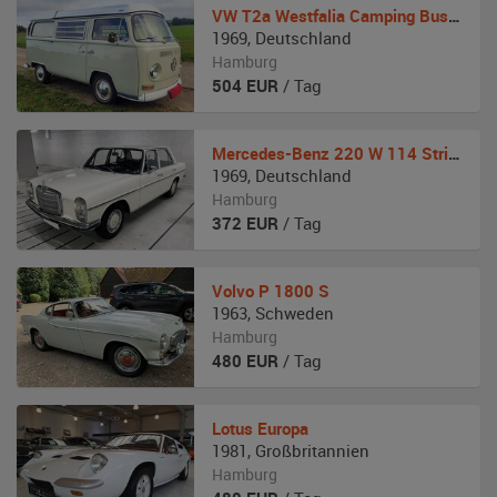
VW
T2a Westfalia Camping Bus Bulli
1969
,
Deutschland
Hamburg
504
EUR
/ Tag
Mercedes-Benz
220 W 114 Strich-Acht
1969
,
Deutschland
Hamburg
372
EUR
/ Tag
Volvo
P 1800 S
1963
,
Schweden
Hamburg
480
EUR
/ Tag
Lotus
Europa
1981
,
Großbritannien
Hamburg