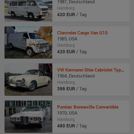
1987
,
Deutschland
Hamburg
420
EUR
/ Tag
Chevrolet
Cargo Van G10
1985
,
USA
Hamburg
420
EUR
/ Tag
VW
Karmann Ghia Cabriolet Typ 14
1964
,
Deutschland
Hamburg
396
EUR
/ Tag
Pontiac
Bonneville Convertible
1970
,
USA
Hamburg
480
EUR
/ Tag