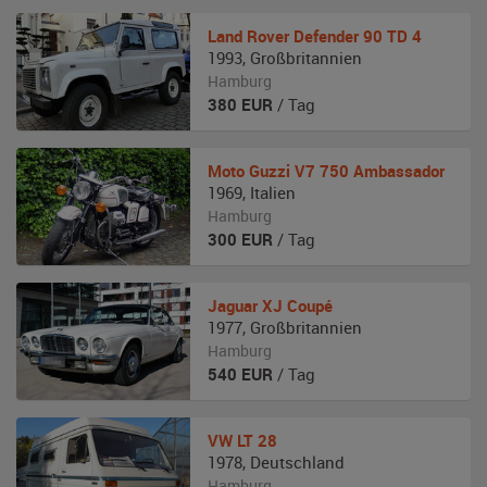
Land Rover
Defender 90 TD 4
1993
,
Großbritannien
Hamburg
380
EUR
/ Tag
Moto Guzzi
V7 750 Ambassador
1969
,
Italien
Hamburg
300
EUR
/ Tag
Jaguar
XJ Coupé
1977
,
Großbritannien
Hamburg
540
EUR
/ Tag
VW
LT 28
1978
,
Deutschland
Hamburg